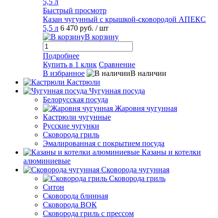
Быстрый просмотр
Казан чугунный с крышкой-сковородой АПЕКС
5,5 л
6 470 руб.
/ шт
В корзину
Подробнее
Купить в 1 клик
Сравнение
В избранное
В наличии
Кастрюли
Чугунная посуда
Белорусская посуда
Жаровня чугунная
Кастрюли чугунные
Русские чугунки
Сковорода гриль
Эмалированная с покрытием посуда
Казаны и котелки
алюминиевые
Сковорода чугунная
Сковорода гриль
Ситон
Сковорода блинная
Сковорода ВОК
Сковорода гриль с прессом