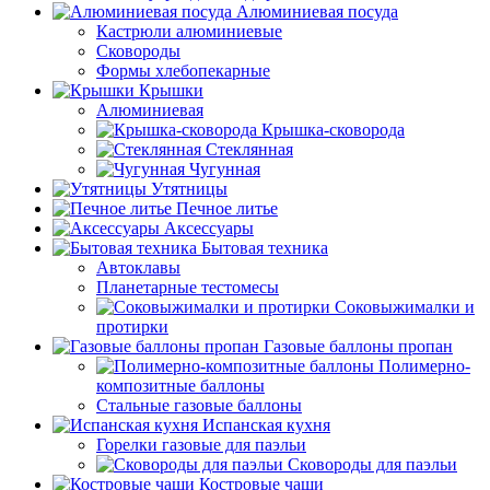
Алюминиевая посуда
Кастрюли алюминиевые
Сковороды
Формы хлебопекарные
Крышки
Алюминиевая
Крышка-сковорода
Стеклянная
Чугунная
Утятницы
Печное литье
Аксессуары
Бытовая техника
Автоклавы
Планетарные тестомесы
Соковыжималки и
протирки
Газовые баллоны пропан
Полимерно-
композитные баллоны
Стальные газовые баллоны
Испанская кухня
Горелки газовые для паэльи
Сковороды для паэльи
Костровые чаши