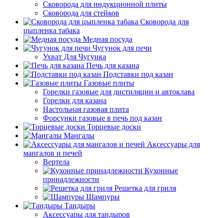
Сковорода для индукционной плиты
Сковорода для стейков
Сковорода для
цыпленка табака
Медная посуда
Чугунок для печи
Ухват Для Чугунка
Печь для казана
Подставки под казан
Газовые плиты
Горелки газовые для дистиляции и автоклава
Горелки для казана
Настольная газовая плита
Форсунки газовые в печь под казан
Торцевые доски
Мангалы
Аксессуары для
мангалов и печей
Вертела
Кухонные
принадлежности
Решетка для гриля
Шампуры
Тандыры
Аксессуары для тандыров