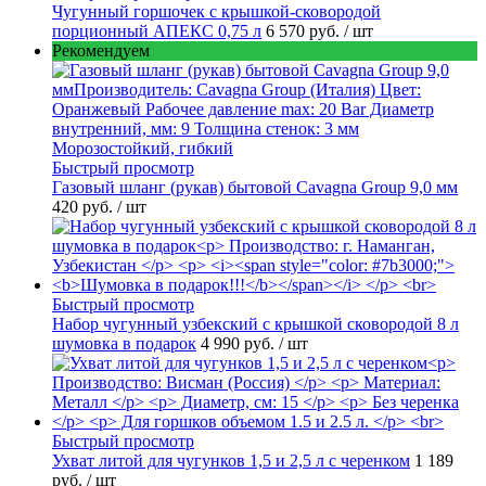
Чугунный горшочек с крышкой-сковородой
порционный АПЕКС 0,75 л
6 570 руб.
/ шт
Рекомендуем
Быстрый просмотр
Газовый шланг (рукав) бытовой Cavagna Group 9,0 мм
420 руб.
/ шт
Быстрый просмотр
Набор чугунный узбекский с крышкой сковородой 8 л
шумовка в подарок
4 990 руб.
/ шт
Быстрый просмотр
Ухват литой для чугунков 1,5 и 2,5 л с черенком
1 189
руб.
/ шт