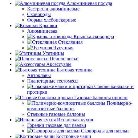
Алюминиевая посуда
Кастрюли алюминиевые
Сковороды
Формы хлебопекарные
Крышки
Алюминиевая
Крышка-сковорода
Стеклянная
Чугунная
Утятницы
Печное литье
Аксессуары
Бытовая техника
Автоклавы
Планетарные тестомесы
Соковыжималки и
протирки
Газовые баллоны пропан
Полимерно-
композитные баллоны
Стальные газовые баллоны
Испанская кухня
Горелки газовые для паэльи
Сковороды для паэльи
Костровые чаши