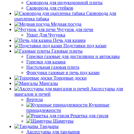
Сковорода для индукционной плиты
Сковорода для стейков
Сковорода для
цыпленка табака
Медная посуда
Чугунок для печи
Ухват Для Чугунка
Печь для казана
Подставки под казан
Газовые плиты
Горелки газовые для дистиляции и автоклава
Горелки для казана
Настольная газовая плита
Форсунки газовые в печь под казан
Торцевые доски
Мангалы
Аксессуары для
мангалов и печей
Вертела
Кухонные
принадлежности
Решетка для гриля
Шампуры
Тандыры
Аксессуары для тандыров