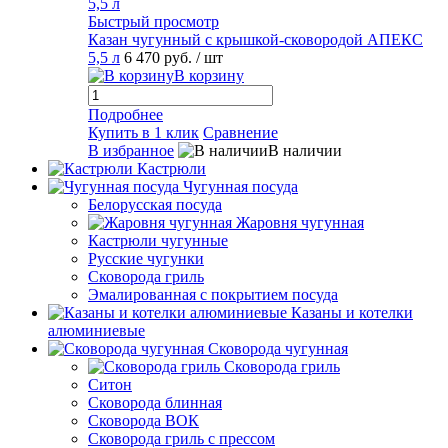
Быстрый просмотр
Казан чугунный с крышкой-сковородой АПЕКС
5,5 л
6 470 руб.
/ шт
В корзину
Подробнее
Купить в 1 клик
Сравнение
В избранное
В наличии
Кастрюли
Чугунная посуда
Белорусская посуда
Жаровня чугунная
Кастрюли чугунные
Русские чугунки
Сковорода гриль
Эмалированная с покрытием посуда
Казаны и котелки
алюминиевые
Сковорода чугунная
Сковорода гриль
Ситон
Сковорода блинная
Сковорода ВОК
Сковорода гриль с прессом