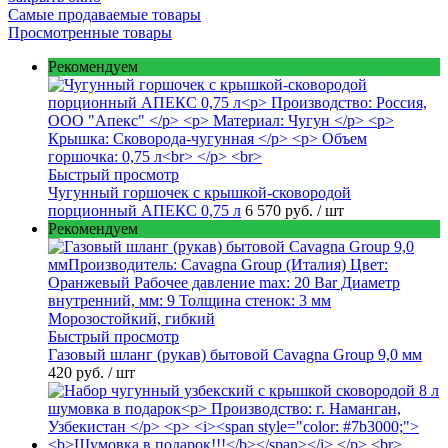
Самые продаваемые товары
Просмотренные товары
Рекомендуем
Быстрый просмотр
Чугунный горшочек с крышкой-сковородой
порционный АПЕКС 0,75 л
6 570 руб.
/ шт
Рекомендуем
Быстрый просмотр
Газовый шланг (рукав) бытовой Cavagna Group 9,0 мм
420 руб.
/ шт