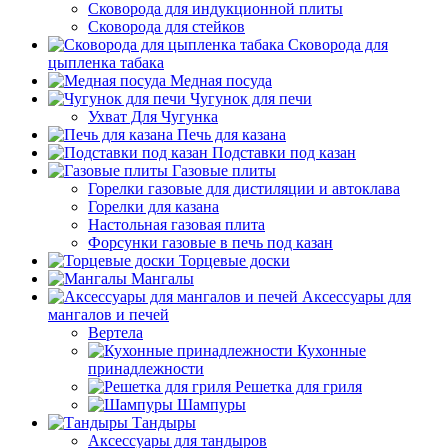
Сковорода для индукционной плиты
Сковорода для стейков
Сковорода для
цыпленка табака
Медная посуда
Чугунок для печи
Ухват Для Чугунка
Печь для казана
Подставки под казан
Газовые плиты
Горелки газовые для дистиляции и автоклава
Горелки для казана
Настольная газовая плита
Форсунки газовые в печь под казан
Торцевые доски
Мангалы
Аксессуары для
мангалов и печей
Вертела
Кухонные
принадлежности
Решетка для гриля
Шампуры
Тандыры
Аксессуары для тандыров