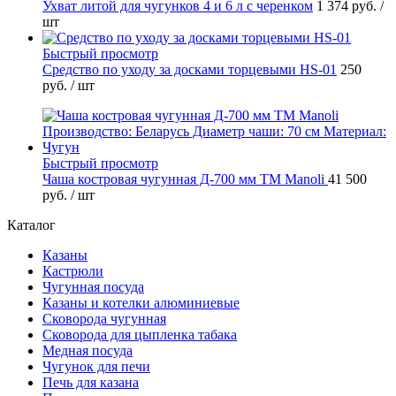
Ухват литой для чугунков 4 и 6 л с черенком
1 374 руб.
/
шт
Быстрый просмотр
Средство по уходу за досками торцевыми HS-01
250
руб.
/ шт
Быстрый просмотр
Чаша костровая чугунная Д-700 мм ТМ Manoli
41 500
руб.
/ шт
Каталог
Казаны
Кастрюли
Чугунная посуда
Казаны и котелки алюминиевые
Сковорода чугунная
Сковорода для цыпленка табака
Медная посуда
Чугунок для печи
Печь для казана