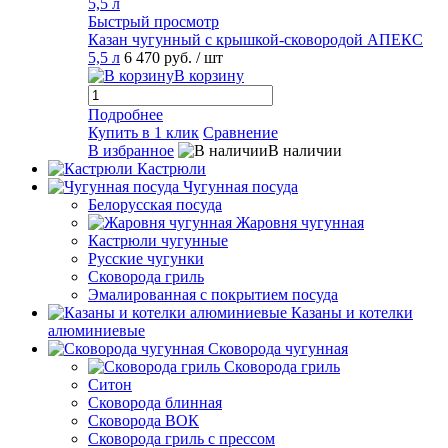
Быстрый просмотр
Казан чугунный с крышкой-сковородой АПЕКС
5,5 л
6 470 руб.
/ шт
В корзину
Подробнее
Купить в 1 клик
Сравнение
В избранное
В наличии
Кастрюли
Чугунная посуда
Белорусская посуда
Жаровня чугунная
Кастрюли чугунные
Русские чугунки
Сковорода гриль
Эмалированная с покрытием посуда
Казаны и котелки
алюминиевые
Сковорода чугунная
Сковорода гриль
Ситон
Сковорода блинная
Сковорода ВОК
Сковорода гриль с прессом