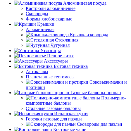
Алюминиевая посуда
Кастрюли алюминиевые
Сковороды
Формы хлебопекарные
Крышки
Алюминиевая
Крышка-сковорода
Стеклянная
Чугунная
Утятницы
Печное литье
Аксессуары
Бытовая техника
Автоклавы
Планетарные тестомесы
Соковыжималки и
протирки
Газовые баллоны пропан
Полимерно-
композитные баллоны
Стальные газовые баллоны
Испанская кухня
Горелки газовые для паэльи
Сковороды для паэльи
Костровые чаши