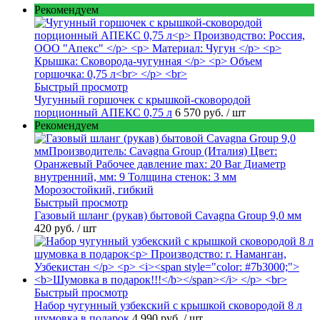
Рекомендуем
Быстрый просмотр
Чугунный горшочек с крышкой-сковородой
порционный АПЕКС 0,75 л
6 570 руб.
/ шт
Рекомендуем
Быстрый просмотр
Газовый шланг (рукав) бытовой Cavagna Group 9,0 мм
420 руб.
/ шт
Быстрый просмотр
Набор чугунный узбекский с крышкой сковородой 8 л
шумовка в подарок
4 990 руб.
/ шт