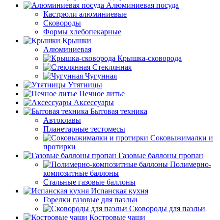
Алюминиевая посуда
Кастрюли алюминиевые
Сковороды
Формы хлебопекарные
Крышки
Алюминиевая
Крышка-сковорода
Стеклянная
Чугунная
Утятницы
Печное литье
Аксессуары
Бытовая техника
Автоклавы
Планетарные тестомесы
Соковыжималки и
протирки
Газовые баллоны пропан
Полимерно-
композитные баллоны
Стальные газовые баллоны
Испанская кухня
Горелки газовые для паэльи
Сковороды для паэльи
Костровые чаши