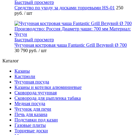
Быстрый просмотр
Средство по уходу за досками торцевыми HS-01
250
руб.
/ шт
Быстрый просмотр
Чугунная костровая чаша Fantastic Grill Везувий Ø 700
30 790 руб.
/ шт
Каталог
Казаны
Кастрюли
Чугунная посуда
Казаны и котелки алюминиевые
Сковорода чугунная
Сковорода для цыпленка табака
Медная посуда
Чугунок для печи
Печь для казана
Подставки под казан
Газовые плиты
Торцевые доски