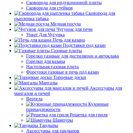
Сковорода для индукционной плиты
Сковорода для стейков
Сковорода для
цыпленка табака
Медная посуда
Чугунок для печи
Ухват Для Чугунка
Печь для казана
Подставки под казан
Газовые плиты
Горелки газовые для дистиляции и автоклава
Горелки для казана
Настольная газовая плита
Форсунки газовые в печь под казан
Торцевые доски
Мангалы
Аксессуары для
мангалов и печей
Вертела
Кухонные
принадлежности
Решетка для гриля
Шампуры
Тандыры
Аксессуары для тандыров