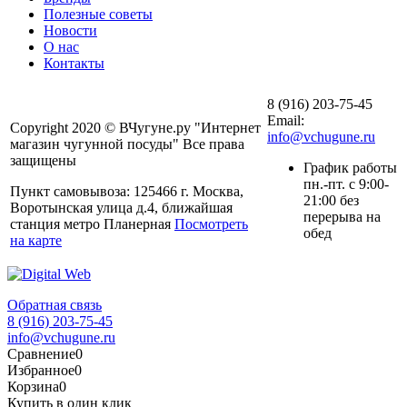
Полезные советы
Новости
О нас
Контакты
8 (916) 203-75-45
Email:
Copyright 2020 © ВЧугуне.ру "Интернет
info@vchugune.ru
магазин чугунной посуды" Все права
защищены
График работы
пн.-пт. с 9:00-
Пункт самовывоза: 125466 г. Москва,
21:00 без
Воротынская улица д.4, ближайшая
перерыва на
станция метро Планерная
Посмотреть
обед
на карте
Обратная связь
8 (916) 203-75-45
info@vchugune.ru
Сравнение
0
Избранное
0
Корзина
0
Купить в один клик