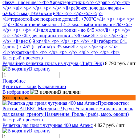
Быстрый просмотр
Редлайнер решетка-гриль из чугуна (Лифт Эйр)
8 790 руб.
/ шт
В корзину
Подробнее
Купить в 1 клик
К сравнению
В избранное
В наличии
Хит продаж
Быстрый просмотр
Решетка для гриля чугунная 400 мм Апекс
4 827 руб.
/ шт
В корзину