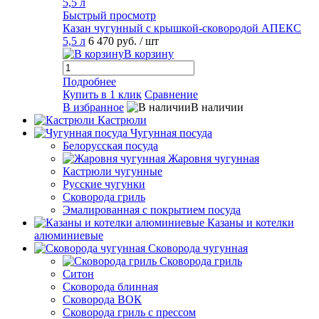
Быстрый просмотр
Казан чугунный с крышкой-сковородой АПЕКС
5,5 л
6 470 руб.
/ шт
В корзину
Подробнее
Купить в 1 клик
Сравнение
В избранное
В наличии
Кастрюли
Чугунная посуда
Белорусская посуда
Жаровня чугунная
Кастрюли чугунные
Русские чугунки
Сковорода гриль
Эмалированная с покрытием посуда
Казаны и котелки
алюминиевые
Сковорода чугунная
Сковорода гриль
Ситон
Сковорода блинная
Сковорода ВОК
Сковорода гриль с прессом