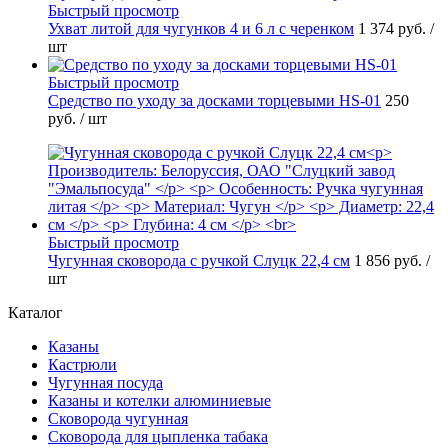
Быстрый просмотр
Ухват литой для чугунков 4 и 6 л с черенком
1 374 руб.
/
шт
Быстрый просмотр
Средство по уходу за досками торцевыми HS-01
250
руб.
/ шт
Быстрый просмотр
Чугунная сковорода с ручкой Слуцк 22,4 см
1 856 руб.
/
шт
Каталог
Казаны
Кастрюли
Чугунная посуда
Казаны и котелки алюминиевые
Сковорода чугунная
Сковорода для цыпленка табака