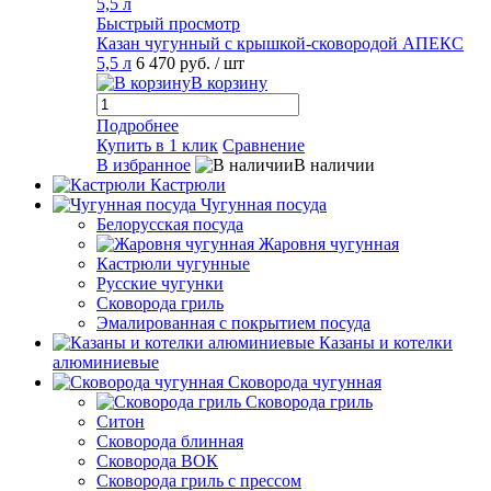
Быстрый просмотр
Казан чугунный с крышкой-сковородой АПЕКС
5,5 л
6 470 руб.
/ шт
В корзину
Подробнее
Купить в 1 клик
Сравнение
В избранное
В наличии
Кастрюли
Чугунная посуда
Белорусская посуда
Жаровня чугунная
Кастрюли чугунные
Русские чугунки
Сковорода гриль
Эмалированная с покрытием посуда
Казаны и котелки
алюминиевые
Сковорода чугунная
Сковорода гриль
Ситон
Сковорода блинная
Сковорода ВОК
Сковорода гриль с прессом