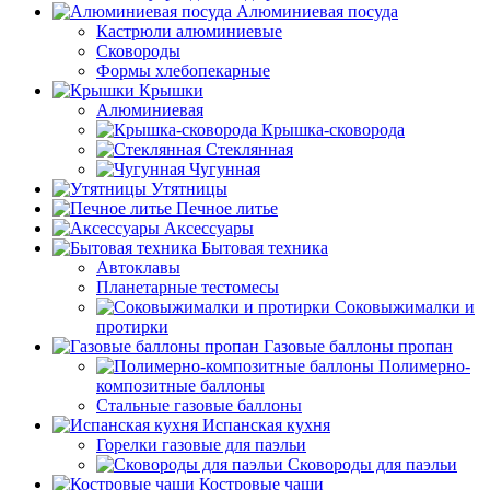
Алюминиевая посуда
Кастрюли алюминиевые
Сковороды
Формы хлебопекарные
Крышки
Алюминиевая
Крышка-сковорода
Стеклянная
Чугунная
Утятницы
Печное литье
Аксессуары
Бытовая техника
Автоклавы
Планетарные тестомесы
Соковыжималки и
протирки
Газовые баллоны пропан
Полимерно-
композитные баллоны
Стальные газовые баллоны
Испанская кухня
Горелки газовые для паэльи
Сковороды для паэльи
Костровые чаши