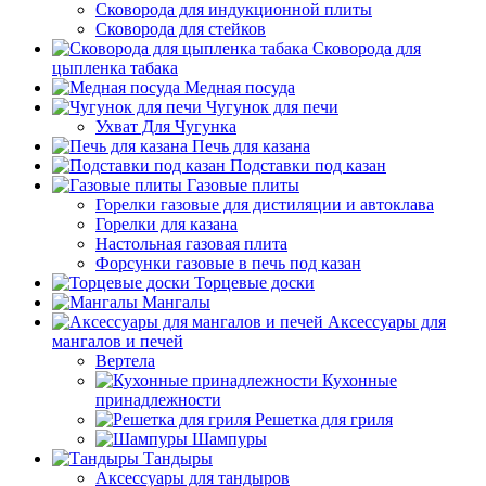
Сковорода для индукционной плиты
Сковорода для стейков
Сковорода для
цыпленка табака
Медная посуда
Чугунок для печи
Ухват Для Чугунка
Печь для казана
Подставки под казан
Газовые плиты
Горелки газовые для дистиляции и автоклава
Горелки для казана
Настольная газовая плита
Форсунки газовые в печь под казан
Торцевые доски
Мангалы
Аксессуары для
мангалов и печей
Вертела
Кухонные
принадлежности
Решетка для гриля
Шампуры
Тандыры
Аксессуары для тандыров