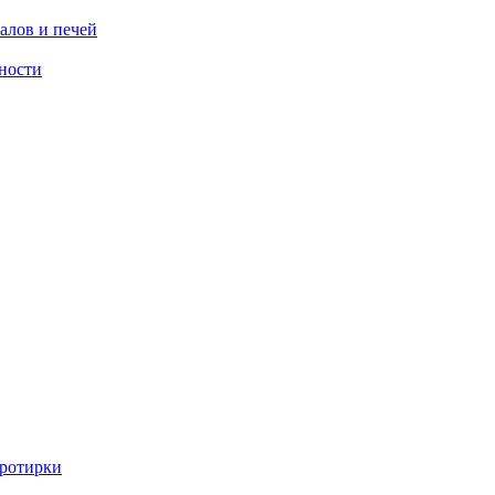
алов и печей
ности
ротирки