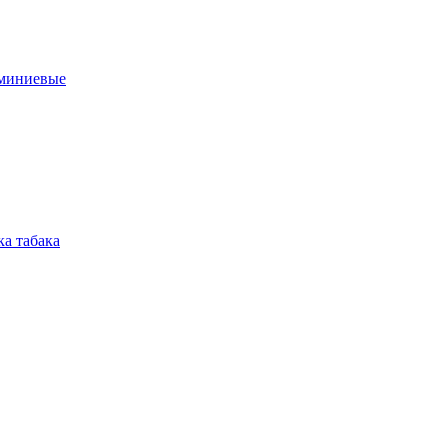
юминиевые
а табака