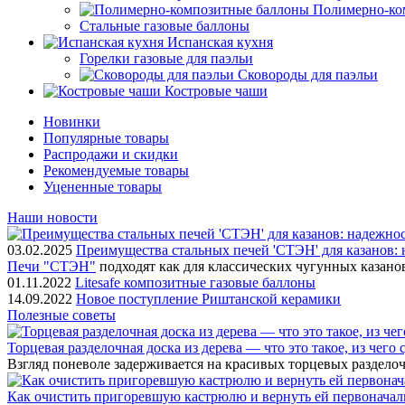
Полимерно-ко
Стальные газовые баллоны
Испанская кухня
Горелки газовые для паэльи
Сковороды для паэльи
Костровые чаши
Новинки
Популярные товары
Распродажи и скидки
Рекомендуемые товары
Уцененные товары
Наши новости
03.02.2025
Преимущества стальных печей 'СТЭН' для казанов: 
Печи "СТЭН"
подходят как для классических чугунных казано
01.11.2022
Litesafe композитные газовые баллоны
14.09.2022
Новое поступление Риштанской керамики
Полезные советы
Торцевая разделочная доска из дерева — что это такое, из чего
Взгляд поневоле задерживается на красивых торцевых разделоч
Как очистить пригоревшую кастрюлю и вернуть ей первонача