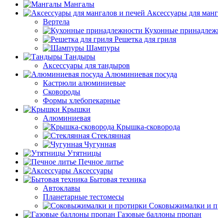
Мангалы
Аксессуары для манг
Вертела
Кухонные принадлеж
Решетка для гриля
Шампуры
Тандыры
Аксессуары для тандыров
Алюминиевая посуда
Кастрюли алюминиевые
Сковороды
Формы хлебопекарные
Крышки
Алюминиевая
Крышка-сковорода
Стеклянная
Чугунная
Утятницы
Печное литье
Аксессуары
Бытовая техника
Автоклавы
Планетарные тестомесы
Соковыжималки и п
Газовые баллоны пропан