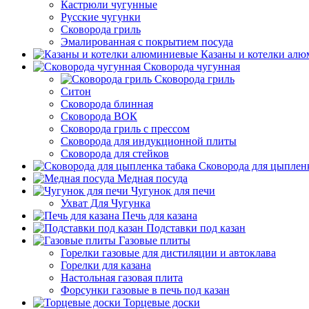
Кастрюли чугунные
Русские чугунки
Сковорода гриль
Эмалированная с покрытием посуда
Казаны и котелки ал
Сковорода чугунная
Сковорода гриль
Ситон
Сковорода блинная
Сковорода ВОК
Сковорода гриль с прессом
Сковорода для индукционной плиты
Сковорода для стейков
Сковорода для цыпленк
Медная посуда
Чугунок для печи
Ухват Для Чугунка
Печь для казана
Подставки под казан
Газовые плиты
Горелки газовые для дистиляции и автоклава
Горелки для казана
Настольная газовая плита
Форсунки газовые в печь под казан
Торцевые доски