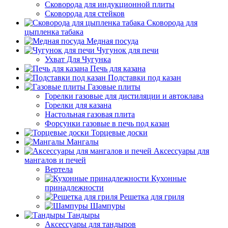
Сковорода для индукционной плиты
Сковорода для стейков
Сковорода для
цыпленка табака
Медная посуда
Чугунок для печи
Ухват Для Чугунка
Печь для казана
Подставки под казан
Газовые плиты
Горелки газовые для дистиляции и автоклава
Горелки для казана
Настольная газовая плита
Форсунки газовые в печь под казан
Торцевые доски
Мангалы
Аксессуары для
мангалов и печей
Вертела
Кухонные
принадлежности
Решетка для гриля
Шампуры
Тандыры
Аксессуары для тандыров