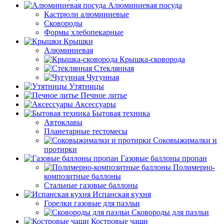
Алюминиевая посуда
Кастрюли алюминиевые
Сковороды
Формы хлебопекарные
Крышки
Алюминиевая
Крышка-сковорода
Стеклянная
Чугунная
Утятницы
Печное литье
Аксессуары
Бытовая техника
Автоклавы
Планетарные тестомесы
Соковыжималки и
протирки
Газовые баллоны пропан
Полимерно-
композитные баллоны
Стальные газовые баллоны
Испанская кухня
Горелки газовые для паэльи
Сковороды для паэльи
Костровые чаши