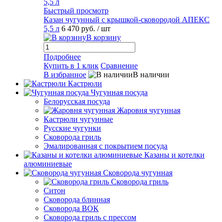
Быстрый просмотр
Казан чугунный с крышкой-сковородой АПЕКС
5,5 л
6 470 руб.
/ шт
В корзину
Подробнее
Купить в 1 клик
Сравнение
В избранное
В наличии
Кастрюли
Чугунная посуда
Белорусская посуда
Жаровня чугунная
Кастрюли чугунные
Русские чугунки
Сковорода гриль
Эмалированная с покрытием посуда
Казаны и котелки
алюминиевые
Сковорода чугунная
Сковорода гриль
Ситон
Сковорода блинная
Сковорода ВОК
Сковорода гриль с прессом