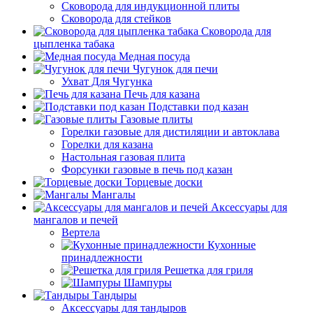
Сковорода для индукционной плиты
Сковорода для стейков
Сковорода для
цыпленка табака
Медная посуда
Чугунок для печи
Ухват Для Чугунка
Печь для казана
Подставки под казан
Газовые плиты
Горелки газовые для дистиляции и автоклава
Горелки для казана
Настольная газовая плита
Форсунки газовые в печь под казан
Торцевые доски
Мангалы
Аксессуары для
мангалов и печей
Вертела
Кухонные
принадлежности
Решетка для гриля
Шампуры
Тандыры
Аксессуары для тандыров