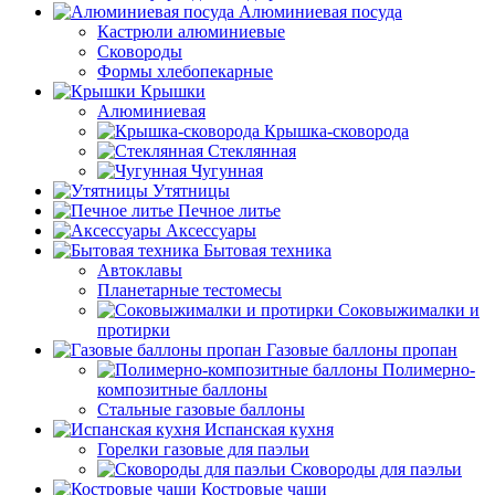
Алюминиевая посуда
Кастрюли алюминиевые
Сковороды
Формы хлебопекарные
Крышки
Алюминиевая
Крышка-сковорода
Стеклянная
Чугунная
Утятницы
Печное литье
Аксессуары
Бытовая техника
Автоклавы
Планетарные тестомесы
Соковыжималки и
протирки
Газовые баллоны пропан
Полимерно-
композитные баллоны
Стальные газовые баллоны
Испанская кухня
Горелки газовые для паэльи
Сковороды для паэльи
Костровые чаши