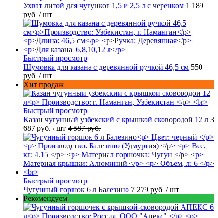
Ухват литой для чугунков 1,5 и 2,5 л с черенком
1 189
руб.
/ шт
Быстрый просмотр
Шумовка для казана с деревянной ручкой 46,5 см
550
руб.
/ шт
Хит продаж
Быстрый просмотр
Казан чугунный узбекский с крышкой сковородой 12 л
3
687 руб.
/ шт
4 587 руб.
Быстрый просмотр
Чугунный горшок 6 л Балезино
7 279 руб.
/ шт
Рекомендуем