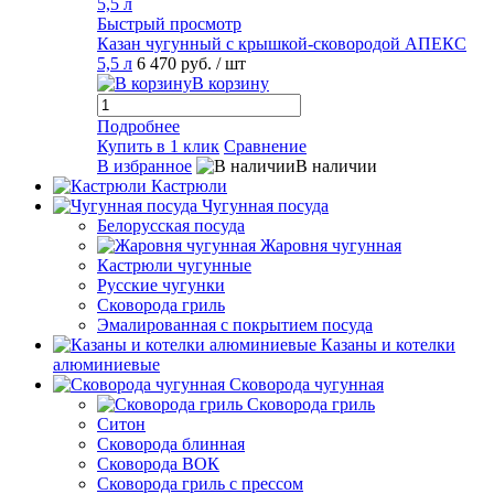
Быстрый просмотр
Казан чугунный с крышкой-сковородой АПЕКС
5,5 л
6 470 руб.
/ шт
В корзину
Подробнее
Купить в 1 клик
Сравнение
В избранное
В наличии
Кастрюли
Чугунная посуда
Белорусская посуда
Жаровня чугунная
Кастрюли чугунные
Русские чугунки
Сковорода гриль
Эмалированная с покрытием посуда
Казаны и котелки
алюминиевые
Сковорода чугунная
Сковорода гриль
Ситон
Сковорода блинная
Сковорода ВОК
Сковорода гриль с прессом