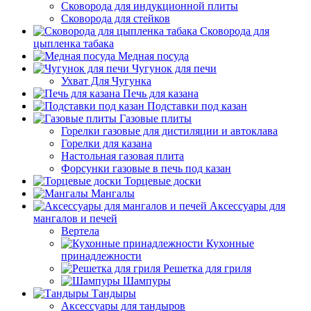
Сковорода для индукционной плиты
Сковорода для стейков
Сковорода для
цыпленка табака
Медная посуда
Чугунок для печи
Ухват Для Чугунка
Печь для казана
Подставки под казан
Газовые плиты
Горелки газовые для дистиляции и автоклава
Горелки для казана
Настольная газовая плита
Форсунки газовые в печь под казан
Торцевые доски
Мангалы
Аксессуары для
мангалов и печей
Вертела
Кухонные
принадлежности
Решетка для гриля
Шампуры
Тандыры
Аксессуары для тандыров