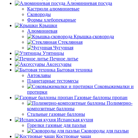
Алюминиевая посуда
Кастрюли алюминиевые
Сковороды
Формы хлебопекарные
Крышки
Алюминиевая
Крышка-сковорода
Стеклянная
Чугунная
Утятницы
Печное литье
Аксессуары
Бытовая техника
Автоклавы
Планетарные тестомесы
Соковыжималки и
протирки
Газовые баллоны пропан
Полимерно-
композитные баллоны
Стальные газовые баллоны
Испанская кухня
Горелки газовые для паэльи
Сковороды для паэльи
Костровые чаши