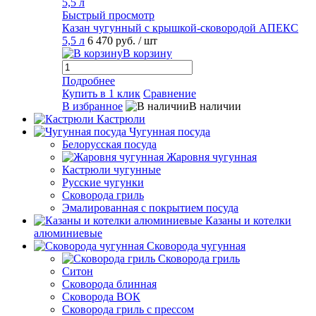
Быстрый просмотр
Казан чугунный с крышкой-сковородой АПЕКС
5,5 л
6 470 руб.
/ шт
В корзину
Подробнее
Купить в 1 клик
Сравнение
В избранное
В наличии
Кастрюли
Чугунная посуда
Белорусская посуда
Жаровня чугунная
Кастрюли чугунные
Русские чугунки
Сковорода гриль
Эмалированная с покрытием посуда
Казаны и котелки
алюминиевые
Сковорода чугунная
Сковорода гриль
Ситон
Сковорода блинная
Сковорода ВОК
Сковорода гриль с прессом