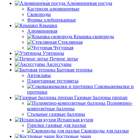
Алюминиевая посуда
Кастрюли алюминиевые
Сковороды
Формы хлебопекарные
Крышки
Алюминиевая
Крышка-сковорода
Стеклянная
Чугунная
Утятницы
Печное литье
Аксессуары
Бытовая техника
Автоклавы
Планетарные тестомесы
Соковыжималки и
протирки
Газовые баллоны пропан
Полимерно-
композитные баллоны
Стальные газовые баллоны
Испанская кухня
Горелки газовые для паэльи
Сковороды для паэльи
Костровые чаши