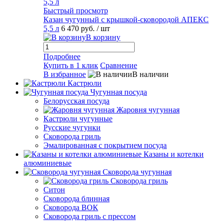
Быстрый просмотр
Казан чугунный с крышкой-сковородой АПЕКС
5,5 л
6 470 руб.
/ шт
В корзину
Подробнее
Купить в 1 клик
Сравнение
В избранное
В наличии
Кастрюли
Чугунная посуда
Белорусская посуда
Жаровня чугунная
Кастрюли чугунные
Русские чугунки
Сковорода гриль
Эмалированная с покрытием посуда
Казаны и котелки
алюминиевые
Сковорода чугунная
Сковорода гриль
Ситон
Сковорода блинная
Сковорода ВОК
Сковорода гриль с прессом