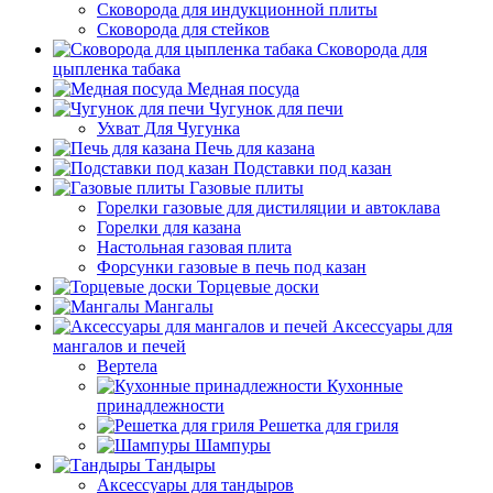
Сковорода для индукционной плиты
Сковорода для стейков
Сковорода для
цыпленка табака
Медная посуда
Чугунок для печи
Ухват Для Чугунка
Печь для казана
Подставки под казан
Газовые плиты
Горелки газовые для дистиляции и автоклава
Горелки для казана
Настольная газовая плита
Форсунки газовые в печь под казан
Торцевые доски
Мангалы
Аксессуары для
мангалов и печей
Вертела
Кухонные
принадлежности
Решетка для гриля
Шампуры
Тандыры
Аксессуары для тандыров