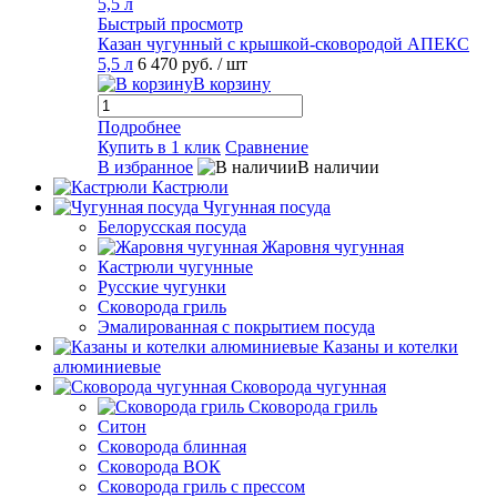
Быстрый просмотр
Казан чугунный с крышкой-сковородой АПЕКС
5,5 л
6 470 руб.
/ шт
В корзину
Подробнее
Купить в 1 клик
Сравнение
В избранное
В наличии
Кастрюли
Чугунная посуда
Белорусская посуда
Жаровня чугунная
Кастрюли чугунные
Русские чугунки
Сковорода гриль
Эмалированная с покрытием посуда
Казаны и котелки
алюминиевые
Сковорода чугунная
Сковорода гриль
Ситон
Сковорода блинная
Сковорода ВОК
Сковорода гриль с прессом