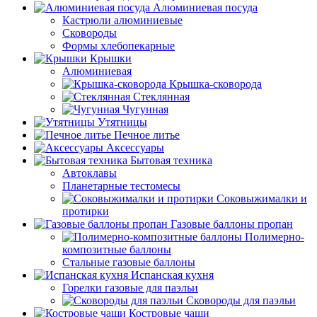
Алюминиевая посуда
Кастрюли алюминиевые
Сковороды
Формы хлебопекарные
Крышки
Алюминиевая
Крышка-сковорода
Стеклянная
Чугунная
Утятницы
Печное литье
Аксессуары
Бытовая техника
Автоклавы
Планетарные тестомесы
Соковыжималки и
протирки
Газовые баллоны пропан
Полимерно-
композитные баллоны
Стальные газовые баллоны
Испанская кухня
Горелки газовые для паэльи
Сковороды для паэльи
Костровые чаши