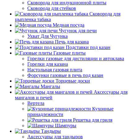
Сковорода для индукционной плиты
Сковорода для стейков
Сковорода для
цыпленка табака
Медная посуда
Чугунок для печи
Ухват Для Чугунка
Печь для казана
Подставки под казан
Газовые плиты
Горелки газовые для дистиляции и автоклава
Горелки для казана
Настольная газовая плита
Форсунки газовые в печь под казан
Торцевые доски
Мангалы
Аксессуары для
мангалов и печей
Вертела
Кухонные
принадлежности
Решетка для гриля
Шампуры
Тандыры
Аксессуары для тандыров