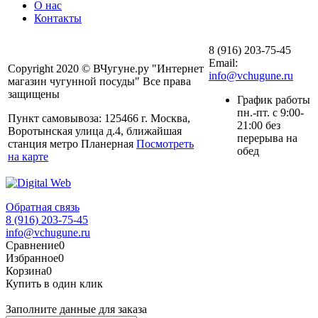
О нас
Контакты
8 (916) 203-75-45
Email:
Copyright 2020 © ВЧугуне.ру "Интернет
info@vchugune.ru
магазин чугунной посуды" Все права
защищены
График работы
пн.-пт. с 9:00-
Пункт самовывоза: 125466 г. Москва,
21:00 без
Воротынская улица д.4, ближайшая
перерыва на
станция метро Планерная
Посмотреть
обед
на карте
Обратная связь
8 (916) 203-75-45
info@vchugune.ru
Сравнение
0
Избранное
0
Корзина
0
Купить в один клик
Заполните данные для заказа