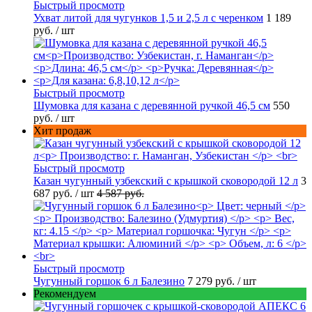
Быстрый просмотр
Ухват литой для чугунков 1,5 и 2,5 л с черенком
1 189
руб.
/ шт
Быстрый просмотр
Шумовка для казана с деревянной ручкой 46,5 см
550
руб.
/ шт
Хит продаж
Быстрый просмотр
Казан чугунный узбекский с крышкой сковородой 12 л
3
687 руб.
/ шт
4 587 руб.
Быстрый просмотр
Чугунный горшок 6 л Балезино
7 279 руб.
/ шт
Рекомендуем