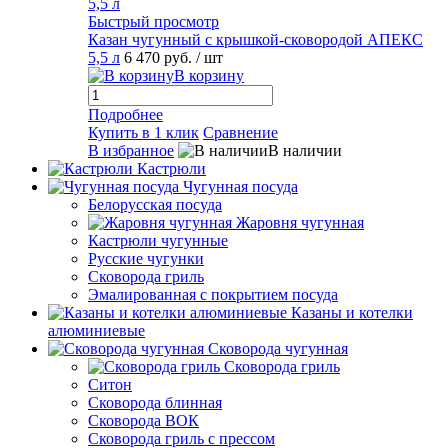
Быстрый просмотр
Казан чугунный с крышкой-сковородой АПЕКС
5,5 л
6 470 руб.
/ шт
В корзину
Подробнее
Купить в 1 клик
Сравнение
В избранное
В наличии
Кастрюли
Чугунная посуда
Белорусская посуда
Жаровня чугунная
Кастрюли чугунные
Русские чугунки
Сковорода гриль
Эмалированная с покрытием посуда
Казаны и котелки
алюминиевые
Сковорода чугунная
Сковорода гриль
Ситон
Сковорода блинная
Сковорода ВОК
Сковорода гриль с прессом