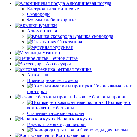
Алюминиевая посуда
Кастрюли алюминиевые
Сковороды
Формы хлебопекарные
Крышки
Алюминиевая
Крышка-сковорода
Стеклянная
Чугунная
Утятницы
Печное литье
Аксессуары
Бытовая техника
Автоклавы
Планетарные тестомесы
Соковыжималки и
протирки
Газовые баллоны пропан
Полимерно-
композитные баллоны
Стальные газовые баллоны
Испанская кухня
Горелки газовые для паэльи
Сковороды для паэльи
Костровые чаши