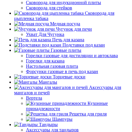
Сковорода для индукционной плиты
Сковорода для стейков
Сковорода для
цыпленка табака
Медная посуда
Чугунок для печи
Ухват Для Чугунка
Печь для казана
Подставки под казан
Газовые плиты
Горелки газовые для дистиляции и автоклава
Горелки для казана
Настольная газовая плита
Форсунки газовые в печь под казан
Торцевые доски
Мангалы
Аксессуары для
мангалов и печей
Вертела
Кухонные
принадлежности
Решетка для гриля
Шампуры
Тандыры
Аксессуары для тандыров