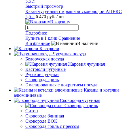
Быстрый просмотр
Казан чугунный с крышкой-сковородой АПЕКС
5,5 л
6 470 руб.
/ шт
В корзину
Подробнее
Купить в 1 клик
Сравнение
В избранное
В наличии
Кастрюли
Чугунная посуда
Белорусская посуда
Жаровня чугунная
Кастрюли чугунные
Русские чугунки
Сковорода гриль
Эмалированная с покрытием посуда
Казаны и котелки
алюминиевые
Сковорода чугунная
Сковорода гриль
Ситон
Сковорода блинная
Сковорода ВОК
Сковорода гриль с прессом