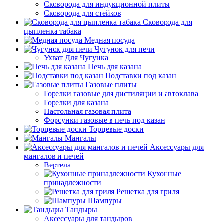
Сковорода для индукционной плиты
Сковорода для стейков
Сковорода для
цыпленка табака
Медная посуда
Чугунок для печи
Ухват Для Чугунка
Печь для казана
Подставки под казан
Газовые плиты
Горелки газовые для дистиляции и автоклава
Горелки для казана
Настольная газовая плита
Форсунки газовые в печь под казан
Торцевые доски
Мангалы
Аксессуары для
мангалов и печей
Вертела
Кухонные
принадлежности
Решетка для гриля
Шампуры
Тандыры
Аксессуары для тандыров