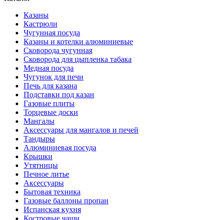
Казаны
Кастрюли
Чугунная посуда
Казаны и котелки алюминиевые
Сковорода чугунная
Сковорода для цыпленка табака
Медная посуда
Чугунок для печи
Печь для казана
Подставки под казан
Газовые плиты
Торцевые доски
Мангалы
Аксессуары для мангалов и печей
Тандыры
Алюминиевая посуда
Крышки
Утятницы
Печное литье
Аксессуары
Бытовая техника
Газовые баллоны пропан
Испанская кухня
Костровые чаши