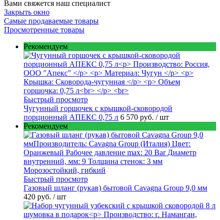
Вами свяжется наш специалист
Закрыть окно
Самые продаваемые товары
Просмотренные товары
Рекомендуем
Быстрый просмотр
Чугунный горшочек с крышкой-сковородой
порционный АПЕКС 0,75 л
6 570 руб.
/ шт
Рекомендуем
Быстрый просмотр
Газовый шланг (рукав) бытовой Cavagna Group 9,0 мм
420 руб.
/ шт