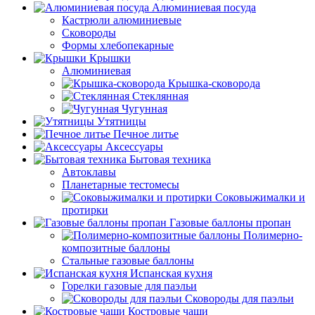
Алюминиевая посуда
Кастрюли алюминиевые
Сковороды
Формы хлебопекарные
Крышки
Алюминиевая
Крышка-сковорода
Стеклянная
Чугунная
Утятницы
Печное литье
Аксессуары
Бытовая техника
Автоклавы
Планетарные тестомесы
Соковыжималки и
протирки
Газовые баллоны пропан
Полимерно-
композитные баллоны
Стальные газовые баллоны
Испанская кухня
Горелки газовые для паэльи
Сковороды для паэльи
Костровые чаши