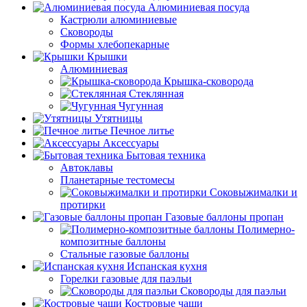
Алюминиевая посуда
Кастрюли алюминиевые
Сковороды
Формы хлебопекарные
Крышки
Алюминиевая
Крышка-сковорода
Стеклянная
Чугунная
Утятницы
Печное литье
Аксессуары
Бытовая техника
Автоклавы
Планетарные тестомесы
Соковыжималки и
протирки
Газовые баллоны пропан
Полимерно-
композитные баллоны
Стальные газовые баллоны
Испанская кухня
Горелки газовые для паэльи
Сковороды для паэльи
Костровые чаши