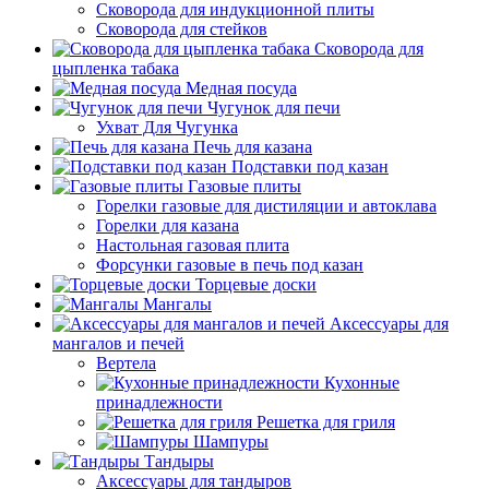
Сковорода для индукционной плиты
Сковорода для стейков
Сковорода для
цыпленка табака
Медная посуда
Чугунок для печи
Ухват Для Чугунка
Печь для казана
Подставки под казан
Газовые плиты
Горелки газовые для дистиляции и автоклава
Горелки для казана
Настольная газовая плита
Форсунки газовые в печь под казан
Торцевые доски
Мангалы
Аксессуары для
мангалов и печей
Вертела
Кухонные
принадлежности
Решетка для гриля
Шампуры
Тандыры
Аксессуары для тандыров