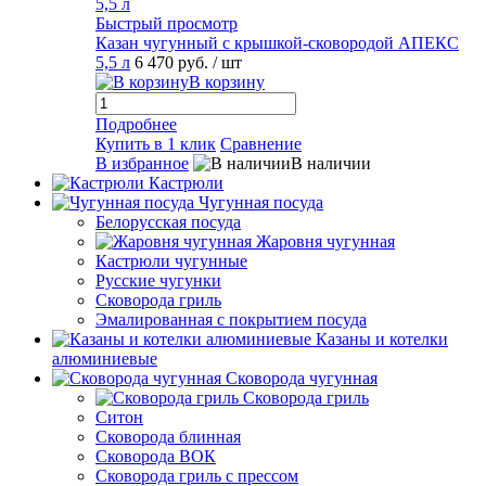
Быстрый просмотр
Казан чугунный с крышкой-сковородой АПЕКС
5,5 л
6 470 руб.
/ шт
В корзину
Подробнее
Купить в 1 клик
Сравнение
В избранное
В наличии
Кастрюли
Чугунная посуда
Белорусская посуда
Жаровня чугунная
Кастрюли чугунные
Русские чугунки
Сковорода гриль
Эмалированная с покрытием посуда
Казаны и котелки
алюминиевые
Сковорода чугунная
Сковорода гриль
Ситон
Сковорода блинная
Сковорода ВОК
Сковорода гриль с прессом