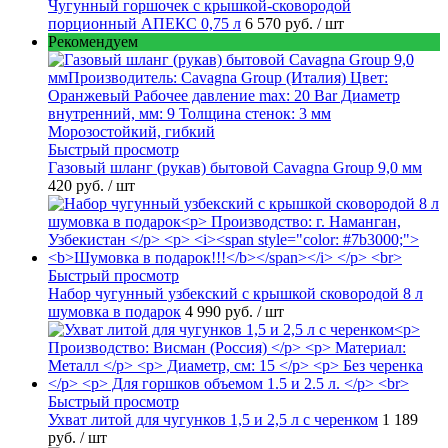
Чугунный горшочек с крышкой-сковородой
порционный АПЕКС 0,75 л
6 570 руб.
/ шт
Рекомендуем
Быстрый просмотр
Газовый шланг (рукав) бытовой Cavagna Group 9,0 мм
420 руб.
/ шт
Быстрый просмотр
Набор чугунный узбекский с крышкой сковородой 8 л
шумовка в подарок
4 990 руб.
/ шт
Быстрый просмотр
Ухват литой для чугунков 1,5 и 2,5 л с черенком
1 189
руб.
/ шт