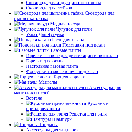
Сковорода для индукционной плиты
Сковорода для стейков
Сковорода для
цыпленка табака
Медная посуда
Чугунок для печи
Ухват Для Чугунка
Печь для казана
Подставки под казан
Газовые плиты
Горелки газовые для дистиляции и автоклава
Горелки для казана
Настольная газовая плита
Форсунки газовые в печь под казан
Торцевые доски
Мангалы
Аксессуары для
мангалов и печей
Вертела
Кухонные
принадлежности
Решетка для гриля
Шампуры
Тандыры
Аксессуары для тандыров