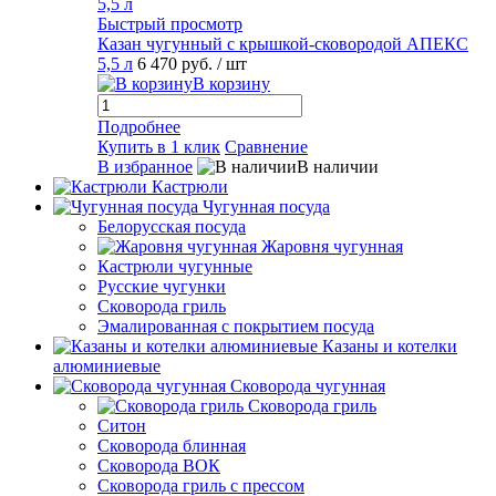
Быстрый просмотр
Казан чугунный с крышкой-сковородой АПЕКС
5,5 л
6 470 руб.
/ шт
В корзину
Подробнее
Купить в 1 клик
Сравнение
В избранное
В наличии
Кастрюли
Чугунная посуда
Белорусская посуда
Жаровня чугунная
Кастрюли чугунные
Русские чугунки
Сковорода гриль
Эмалированная с покрытием посуда
Казаны и котелки
алюминиевые
Сковорода чугунная
Сковорода гриль
Ситон
Сковорода блинная
Сковорода ВОК
Сковорода гриль с прессом