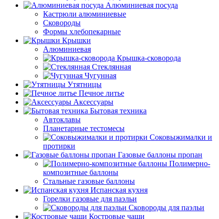
Алюминиевая посуда
Кастрюли алюминиевые
Сковороды
Формы хлебопекарные
Крышки
Алюминиевая
Крышка-сковорода
Стеклянная
Чугунная
Утятницы
Печное литье
Аксессуары
Бытовая техника
Автоклавы
Планетарные тестомесы
Соковыжималки и
протирки
Газовые баллоны пропан
Полимерно-
композитные баллоны
Стальные газовые баллоны
Испанская кухня
Горелки газовые для паэльи
Сковороды для паэльи
Костровые чаши