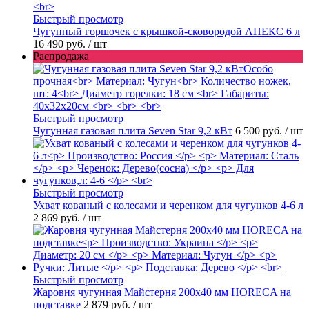
Быстрый просмотр
Чугунный горшочек с крышкой-сковородой АПЕКС 6 л
16 490 руб.
/ шт
Распродажа
Быстрый просмотр
Чугунная газовая плита Seven Star 9,2 кВт
6 500 руб.
/ шт
Быстрый просмотр
Ухват кованый с колесами и черенком для чугунков 4-6 л
2 869 руб.
/ шт
Быстрый просмотр
Жаровня чугунная Майстерня 200х40 мм HORECA на
подставке
2 879 руб.
/ шт