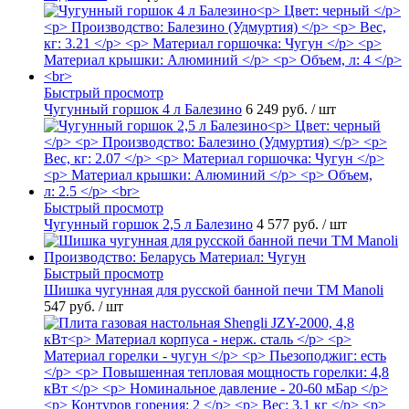
Быстрый просмотр
Чугунный горшок 4 л Балезино
6 249 руб.
/ шт
Быстрый просмотр
Чугунный горшок 2,5 л Балезино
4 577 руб.
/ шт
Быстрый просмотр
Шишка чугунная для русской банной печи ТМ Manoli
547 руб.
/ шт