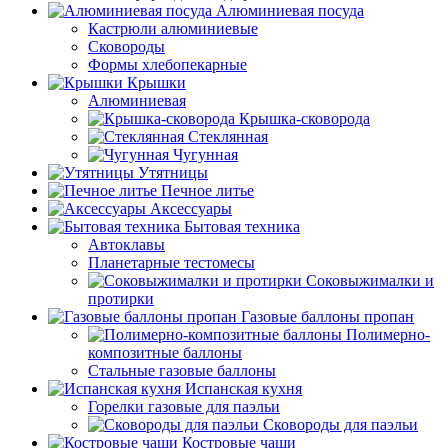
Алюминиевая посуда
Кастрюли алюминиевые
Сковороды
Формы хлебопекарные
Крышки
Алюминиевая
Крышка-сковорода
Стеклянная
Чугунная
Утятницы
Печное литье
Аксессуары
Бытовая техника
Автоклавы
Планетарные тестомесы
Соковыжималки и
протирки
Газовые баллоны пропан
Полимерно-
композитные баллоны
Стальные газовые баллоны
Испанская кухня
Горелки газовые для паэльи
Сковороды для паэльи
Костровые чаши