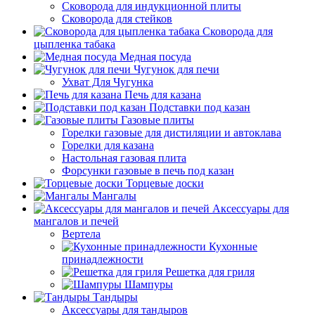
Сковорода для индукционной плиты
Сковорода для стейков
Сковорода для
цыпленка табака
Медная посуда
Чугунок для печи
Ухват Для Чугунка
Печь для казана
Подставки под казан
Газовые плиты
Горелки газовые для дистиляции и автоклава
Горелки для казана
Настольная газовая плита
Форсунки газовые в печь под казан
Торцевые доски
Мангалы
Аксессуары для
мангалов и печей
Вертела
Кухонные
принадлежности
Решетка для гриля
Шампуры
Тандыры
Аксессуары для тандыров