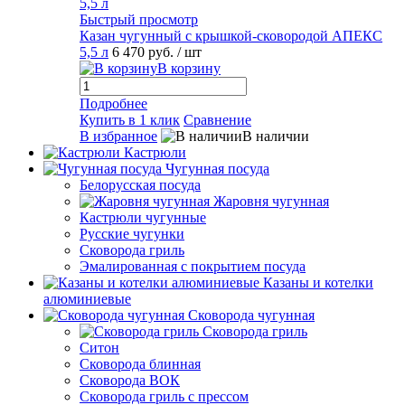
Быстрый просмотр
Казан чугунный с крышкой-сковородой АПЕКС
5,5 л
6 470 руб.
/ шт
В корзину
Подробнее
Купить в 1 клик
Сравнение
В избранное
В наличии
Кастрюли
Чугунная посуда
Белорусская посуда
Жаровня чугунная
Кастрюли чугунные
Русские чугунки
Сковорода гриль
Эмалированная с покрытием посуда
Казаны и котелки
алюминиевые
Сковорода чугунная
Сковорода гриль
Ситон
Сковорода блинная
Сковорода ВОК
Сковорода гриль с прессом