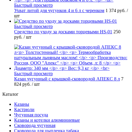
Быстрый просмотр
Ухват литой для чугунков 4 и 6 л с черенком
1 374 руб.
/
шт
Быстрый просмотр
Средство по уходу за досками торцевыми HS-01
250
руб.
/ шт
Быстрый просмотр
Казан чугунный с крышкой-сковородой АПЕКС 8 л
7
824 руб.
/ шт
Каталог
Казаны
Кастрюли
Чугунная посуда
Казаны и котелки алюминиевые
Сковорода чугунная
Сковорода для цыпленка табака