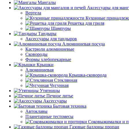
Мангалы
Аксессуары для манг
Вертела
Кухонные принадлеж
Решетка для гриля
Шампуры
Тандыры
Аксессуары для тандыров
Алюминиевая посуда
Кастрюли алюминиевые
Сковороды
Формы хлебопекарные
Крышки
Алюминиевая
Крышка-сковорода
Стеклянная
Чугунная
Утятницы
Печное литье
Аксессуары
Бытовая техника
Автоклавы
Планетарные тестомесы
Соковыжималки и п
Газовые баллоны пропан