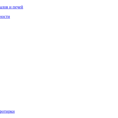
алов и печей
ности
ротирки