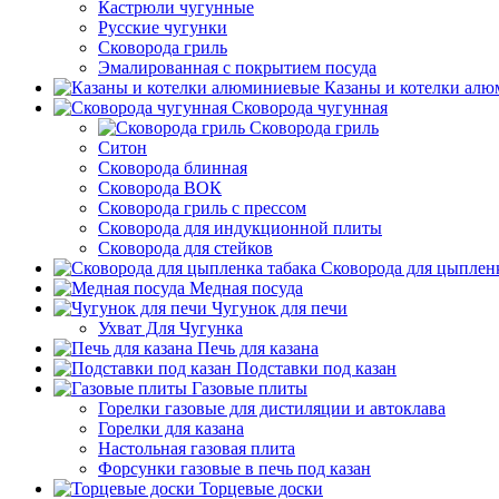
Кастрюли чугунные
Русские чугунки
Сковорода гриль
Эмалированная с покрытием посуда
Казаны и котелки ал
Сковорода чугунная
Сковорода гриль
Ситон
Сковорода блинная
Сковорода ВОК
Сковорода гриль с прессом
Сковорода для индукционной плиты
Сковорода для стейков
Сковорода для цыпленк
Медная посуда
Чугунок для печи
Ухват Для Чугунка
Печь для казана
Подставки под казан
Газовые плиты
Горелки газовые для дистиляции и автоклава
Горелки для казана
Настольная газовая плита
Форсунки газовые в печь под казан
Торцевые доски