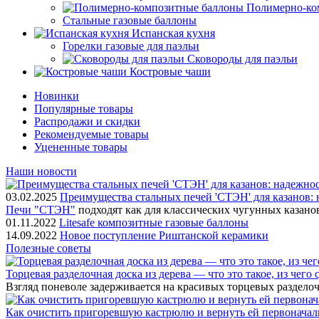
Полимерно-ко
Стальные газовые баллоны
Испанская кухня
Горелки газовые для паэльи
Сковороды для паэльи
Костровые чаши
Новинки
Популярные товары
Распродажи и скидки
Рекомендуемые товары
Уцененные товары
Наши новости
03.02.2025
Преимущества стальных печей 'СТЭН' для казанов: 
Печи "СТЭН"
подходят как для классических чугунных казано
01.11.2022
Litesafe композитные газовые баллоны
14.09.2022
Новое поступление Риштанской керамики
Полезные советы
Торцевая разделочная доска из дерева — что это такое, из чего
Взгляд поневоле задерживается на красивых торцевых разделоч
Как очистить пригоревшую кастрюлю и вернуть ей первонача