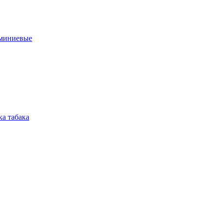
юминиевые
а табака