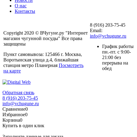
Новости
О нас
Контакты
8 (916) 203-75-45
Email:
Copyright 2020 © ВЧугуне.ру "Интернет
info@vchugune.ru
магазин чугунной посуды" Все права
защищены
График работы
пн.-пт. с 9:00-
Пункт самовывоза: 125466 г. Москва,
21:00 без
Воротынская улица д.4, ближайшая
перерыва на
станция метро Планерная
Посмотреть
обед
на карте
Обратная связь
8 (916) 203-75-45
info@vchugune.ru
Сравнение
0
Избранное
0
Корзина
0
Купить в один клик
Заполните данные для заказа