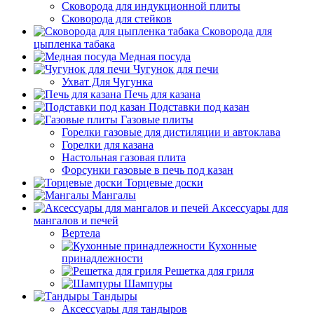
Сковорода для индукционной плиты
Сковорода для стейков
Сковорода для
цыпленка табака
Медная посуда
Чугунок для печи
Ухват Для Чугунка
Печь для казана
Подставки под казан
Газовые плиты
Горелки газовые для дистиляции и автоклава
Горелки для казана
Настольная газовая плита
Форсунки газовые в печь под казан
Торцевые доски
Мангалы
Аксессуары для
мангалов и печей
Вертела
Кухонные
принадлежности
Решетка для гриля
Шампуры
Тандыры
Аксессуары для тандыров