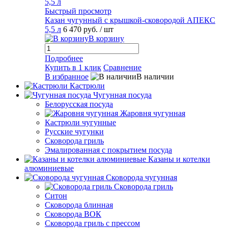
Быстрый просмотр
Казан чугунный с крышкой-сковородой АПЕКС
5,5 л
6 470 руб.
/ шт
В корзину
Подробнее
Купить в 1 клик
Сравнение
В избранное
В наличии
Кастрюли
Чугунная посуда
Белорусская посуда
Жаровня чугунная
Кастрюли чугунные
Русские чугунки
Сковорода гриль
Эмалированная с покрытием посуда
Казаны и котелки
алюминиевые
Сковорода чугунная
Сковорода гриль
Ситон
Сковорода блинная
Сковорода ВОК
Сковорода гриль с прессом