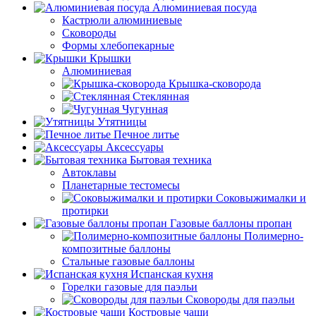
Алюминиевая посуда
Кастрюли алюминиевые
Сковороды
Формы хлебопекарные
Крышки
Алюминиевая
Крышка-сковорода
Стеклянная
Чугунная
Утятницы
Печное литье
Аксессуары
Бытовая техника
Автоклавы
Планетарные тестомесы
Соковыжималки и
протирки
Газовые баллоны пропан
Полимерно-
композитные баллоны
Стальные газовые баллоны
Испанская кухня
Горелки газовые для паэльи
Сковороды для паэльи
Костровые чаши