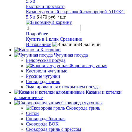
Быстрый просмотр
Казан чугунный с крышкой-сковородой АПЕКС
5,5 л
6 470 руб.
/ шт
В корзину
Подробнее
Купить в 1 клик
Сравнение
В избранное
В наличии
Кастрюли
Чугунная посуда
Белорусская посуда
Жаровня чугунная
Кастрюли чугунные
Русские чугунки
Сковорода гриль
Эмалированная с покрытием посуда
Казаны и котелки
алюминиевые
Сковорода чугунная
Сковорода гриль
Ситон
Сковорода блинная
Сковорода ВОК
Сковорода гриль с прессом