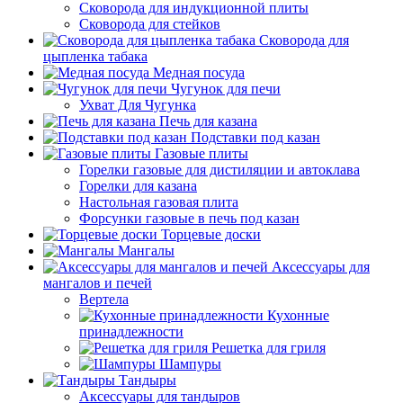
Сковорода для индукционной плиты
Сковорода для стейков
Сковорода для
цыпленка табака
Медная посуда
Чугунок для печи
Ухват Для Чугунка
Печь для казана
Подставки под казан
Газовые плиты
Горелки газовые для дистиляции и автоклава
Горелки для казана
Настольная газовая плита
Форсунки газовые в печь под казан
Торцевые доски
Мангалы
Аксессуары для
мангалов и печей
Вертела
Кухонные
принадлежности
Решетка для гриля
Шампуры
Тандыры
Аксессуары для тандыров