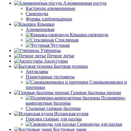
Алюминиевая посуда
Кастрюли алюминиевые
Сковороды
Формы хлебопекарные
Крышки
Алюминиевая
Крышка-сковорода
Стеклянная
Чугунная
Утятницы
Печное литье
Аксессуары
Бытовая техника
Автоклавы
Планетарные тестомесы
Соковыжималки и
протирки
Газовые баллоны пропан
Полимерно-
композитные баллоны
Стальные газовые баллоны
Испанская кухня
Горелки газовые для паэльи
Сковороды для паэльи
Костровые чаши