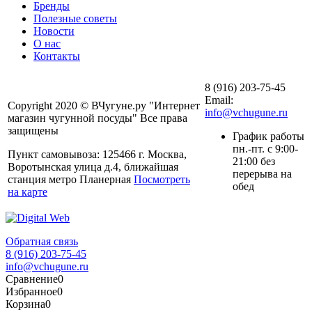
Бренды
Полезные советы
Новости
О нас
Контакты
8 (916) 203-75-45
Email:
Copyright 2020 © ВЧугуне.ру "Интернет
info@vchugune.ru
магазин чугунной посуды" Все права
защищены
График работы
пн.-пт. с 9:00-
Пункт самовывоза: 125466 г. Москва,
21:00 без
Воротынская улица д.4, ближайшая
перерыва на
станция метро Планерная
Посмотреть
обед
на карте
Обратная связь
8 (916) 203-75-45
info@vchugune.ru
Сравнение
0
Избранное
0
Корзина
0