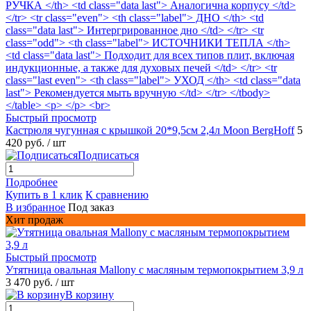
Быстрый просмотр
Кастрюля чугунная с крышкой 20*9,5см 2,4л Moon BergHoff
5
420 руб.
/ шт
Подписаться
Подробнее
Купить в 1 клик
К сравнению
В избранное
Под заказ
Хит продаж
Быстрый просмотр
Утятница овальная Mallony с масляным термопокрытием 3,9 л
3 470 руб.
/ шт
В корзину