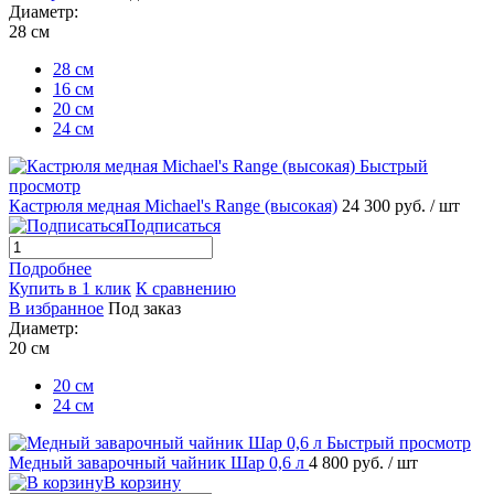
Диаметр:
28 см
28 см
16 см
20 см
24 см
Быстрый
просмотр
Кастрюля медная Michael's Range (высокая)
24 300 руб.
/ шт
Подписаться
Подробнее
Купить в 1 клик
К сравнению
В избранное
Под заказ
Диаметр:
20 см
20 см
24 см
Быстрый просмотр
Медный заварочный чайник Шар 0,6 л
4 800 руб.
/ шт
В корзину