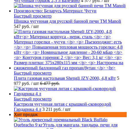
Чугунный горшок 2,5 л Балезино
4 577 руб.
/ шт
Быстрый просмотр
Шишка чугунная для русской банной печи ТМ Manoli
547 руб.
/ шт
Быстрый просмотр
Плита газовая настольная Shengli JZY-2000, 4,8 кВт
5
977 руб.
/ шт
6 477 руб.
Быстрый просмотр
Кастрюля чугунная литая с крышкой-сковородой
Гардарика 4 л
3 211 руб.
/ шт
Хит продаж