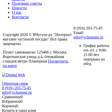
Полезные советы
Новости
О нас
Контакты
8 (916) 203-75-45
Email:
Copyright 2020 © ВЧугуне.ру "Интернет
info@vchugune.ru
магазин чугунной посуды" Все права
защищены
График работы
пн.-пт. с 9:00-
Пункт самовывоза: 125466 г. Москва,
21:00 без
Воротынская улица д.4, ближайшая
перерыва на
станция метро Планерная
Посмотреть
обед
на карте
Обратная связь
8 (916) 203-75-45
info@vchugune.ru
Сравнение
0
Избранное
0
Корзина
0
Купить в один клик