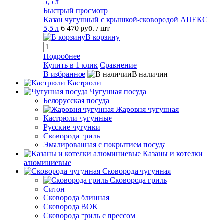
Быстрый просмотр
Казан чугунный с крышкой-сковородой АПЕКС
5,5 л
6 470 руб.
/ шт
В корзину
Подробнее
Купить в 1 клик
Сравнение
В избранное
В наличии
Кастрюли
Чугунная посуда
Белорусская посуда
Жаровня чугунная
Кастрюли чугунные
Русские чугунки
Сковорода гриль
Эмалированная с покрытием посуда
Казаны и котелки
алюминиевые
Сковорода чугунная
Сковорода гриль
Ситон
Сковорода блинная
Сковорода ВОК
Сковорода гриль с прессом