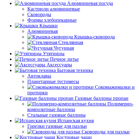
Алюминиевая посуда
Кастрюли алюминиевые
Сковороды
Формы хлебопекарные
Крышки
Алюминиевая
Крышка-сковорода
Стеклянная
Чугунная
Утятницы
Печное литье
Аксессуары
Бытовая техника
Автоклавы
Планетарные тестомесы
Соковыжималки и
протирки
Газовые баллоны пропан
Полимерно-
композитные баллоны
Стальные газовые баллоны
Испанская кухня
Горелки газовые для паэльи
Сковороды для паэльи
Костровые чаши