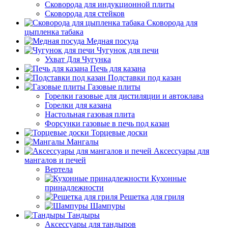
Сковорода для индукционной плиты
Сковорода для стейков
Сковорода для
цыпленка табака
Медная посуда
Чугунок для печи
Ухват Для Чугунка
Печь для казана
Подставки под казан
Газовые плиты
Горелки газовые для дистиляции и автоклава
Горелки для казана
Настольная газовая плита
Форсунки газовые в печь под казан
Торцевые доски
Мангалы
Аксессуары для
мангалов и печей
Вертела
Кухонные
принадлежности
Решетка для гриля
Шампуры
Тандыры
Аксессуары для тандыров