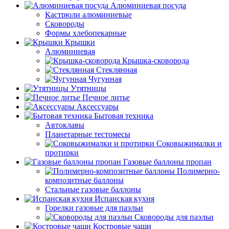
Алюминиевая посуда
Кастрюли алюминиевые
Сковороды
Формы хлебопекарные
Крышки
Алюминиевая
Крышка-сковорода
Стеклянная
Чугунная
Утятницы
Печное литье
Аксессуары
Бытовая техника
Автоклавы
Планетарные тестомесы
Соковыжималки и
протирки
Газовые баллоны пропан
Полимерно-
композитные баллоны
Стальные газовые баллоны
Испанская кухня
Горелки газовые для паэльи
Сковороды для паэльи
Костровые чаши