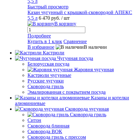
Быстрый просмотр
Казан чугунный с крышкой-сковородой АПЕКС
5,5 л
6 470 руб.
/ шт
В корзину
Подробнее
Купить в 1 клик
Сравнение
В избранное
В наличии
Кастрюли
Чугунная посуда
Белорусская посуда
Жаровня чугунная
Кастрюли чугунные
Русские чугунки
Сковорода гриль
Эмалированная с покрытием посуда
Казаны и котелки
алюминиевые
Сковорода чугунная
Сковорода гриль
Ситон
Сковорода блинная
Сковорода ВОК
Сковорода гриль с прессом