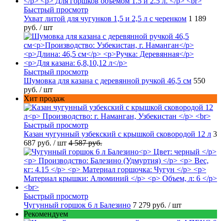
Быстрый просмотр
Ухват литой для чугунков 1,5 и 2,5 л с черенком
1 189
руб.
/ шт
Быстрый просмотр
Шумовка для казана с деревянной ручкой 46,5 см
550
руб.
/ шт
Хит продаж
Быстрый просмотр
Казан чугунный узбекский с крышкой сковородой 12 л
3
687 руб.
/ шт
4 587 руб.
Быстрый просмотр
Чугунный горшок 6 л Балезино
7 279 руб.
/ шт
Рекомендуем