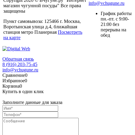
Copyright 2020 © ВЧугуне.ру "Интернет
info@vchugune.ru
магазин чугунной посуды" Все права
защищены
График работы
пн.-пт. с 9:00-
Пункт самовывоза: 125466 г. Москва,
21:00 без
Воротынская улица д.4, ближайшая
перерыва на
станция метро Планерная
Посмотреть
обед
на карте
Обратная связь
8 (916) 203-75-45
info@vchugune.ru
Сравнение
0
Избранное
0
Корзина
0
Купить в один клик
Заполните данные для заказа