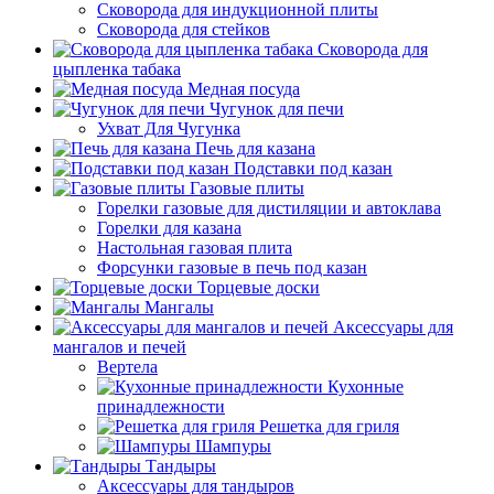
Сковорода для индукционной плиты
Сковорода для стейков
Сковорода для
цыпленка табака
Медная посуда
Чугунок для печи
Ухват Для Чугунка
Печь для казана
Подставки под казан
Газовые плиты
Горелки газовые для дистиляции и автоклава
Горелки для казана
Настольная газовая плита
Форсунки газовые в печь под казан
Торцевые доски
Мангалы
Аксессуары для
мангалов и печей
Вертела
Кухонные
принадлежности
Решетка для гриля
Шампуры
Тандыры
Аксессуары для тандыров