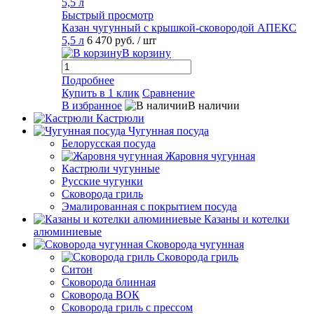
Быстрый просмотр
Казан чугунный с крышкой-сковородой АПЕКС
5,5 л
6 470 руб.
/ шт
В корзину
Подробнее
Купить в 1 клик
Сравнение
В избранное
В наличии
Кастрюли
Чугунная посуда
Белорусская посуда
Жаровня чугунная
Кастрюли чугунные
Русские чугунки
Сковорода гриль
Эмалированная с покрытием посуда
Казаны и котелки
алюминиевые
Сковорода чугунная
Сковорода гриль
Ситон
Сковорода блинная
Сковорода ВОК
Сковорода гриль с прессом