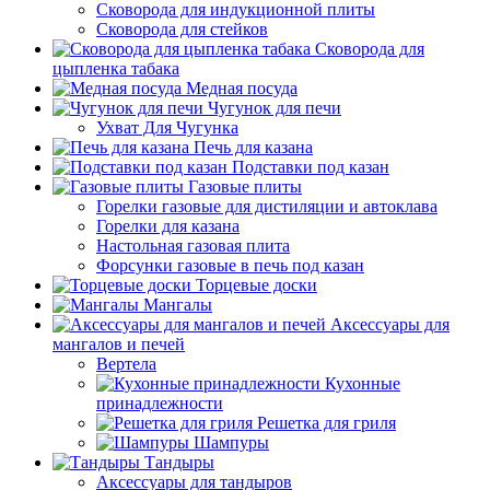
Сковорода для индукционной плиты
Сковорода для стейков
Сковорода для
цыпленка табака
Медная посуда
Чугунок для печи
Ухват Для Чугунка
Печь для казана
Подставки под казан
Газовые плиты
Горелки газовые для дистиляции и автоклава
Горелки для казана
Настольная газовая плита
Форсунки газовые в печь под казан
Торцевые доски
Мангалы
Аксессуары для
мангалов и печей
Вертела
Кухонные
принадлежности
Решетка для гриля
Шампуры
Тандыры
Аксессуары для тандыров