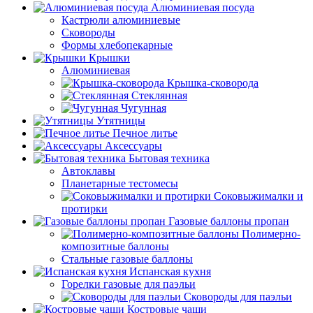
Алюминиевая посуда
Кастрюли алюминиевые
Сковороды
Формы хлебопекарные
Крышки
Алюминиевая
Крышка-сковорода
Стеклянная
Чугунная
Утятницы
Печное литье
Аксессуары
Бытовая техника
Автоклавы
Планетарные тестомесы
Соковыжималки и
протирки
Газовые баллоны пропан
Полимерно-
композитные баллоны
Стальные газовые баллоны
Испанская кухня
Горелки газовые для паэльи
Сковороды для паэльи
Костровые чаши