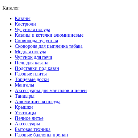
Каталог
Казаны
Кастрюли
Чугунная посуда
Казаны и котелки алюминиевые
Сковорода чугунная
Сковорода для цыпленка табака
Медная посуда
Чугунок для печи
Печь для казана
Подставки под казан
Газовые плиты
Торцевые доски
Мангалы
Аксессуары для мангалов и печей
Тандыры
Алюминиевая посуда
Крышки
Утятницы
Печное литье
Аксессуары
Бытовая техника
Газовые баллоны пропан