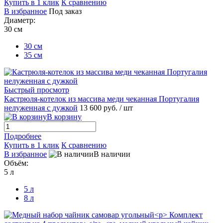
Купить в 1 клик
К сравнению
В избранное
Под заказ
Диаметр:
30 см
30 см
35 см
Быстрый просмотр
Кастрюля-котелок из массива меди чеканная Португалия
нелуженная с дужкой
13 600 руб.
/ шт
В корзину
Подробнее
Купить в 1 клик
К сравнению
В избранное
В наличии
Объём:
5 л
5 л
8 л