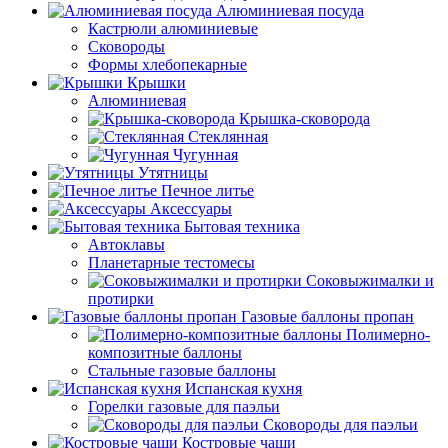
Алюминиевая посуда
Кастрюли алюминиевые
Сковороды
Формы хлебопекарные
Крышки
Алюминиевая
Крышка-сковорода
Стеклянная
Чугунная
Утятницы
Печное литье
Аксессуары
Бытовая техника
Автоклавы
Планетарные тестомесы
Соковыжималки и
протирки
Газовые баллоны пропан
Полимерно-
композитные баллоны
Стальные газовые баллоны
Испанская кухня
Горелки газовые для паэльи
Сковороды для паэльи
Костровые чаши