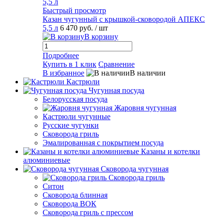
Быстрый просмотр
Казан чугунный с крышкой-сковородой АПЕКС
5,5 л
6 470 руб.
/ шт
В корзину
Подробнее
Купить в 1 клик
Сравнение
В избранное
В наличии
Кастрюли
Чугунная посуда
Белорусская посуда
Жаровня чугунная
Кастрюли чугунные
Русские чугунки
Сковорода гриль
Эмалированная с покрытием посуда
Казаны и котелки
алюминиевые
Сковорода чугунная
Сковорода гриль
Ситон
Сковорода блинная
Сковорода ВОК
Сковорода гриль с прессом