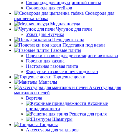
Сковорода для индукционной плиты
Сковорода для стейков
Сковорода для
цыпленка табака
Медная посуда
Чугунок для печи
Ухват Для Чугунка
Печь для казана
Подставки под казан
Газовые плиты
Горелки газовые для дистиляции и автоклава
Горелки для казана
Настольная газовая плита
Форсунки газовые в печь под казан
Торцевые доски
Мангалы
Аксессуары для
мангалов и печей
Вертела
Кухонные
принадлежности
Решетка для гриля
Шампуры
Тандыры
Аксессуары для тандыров