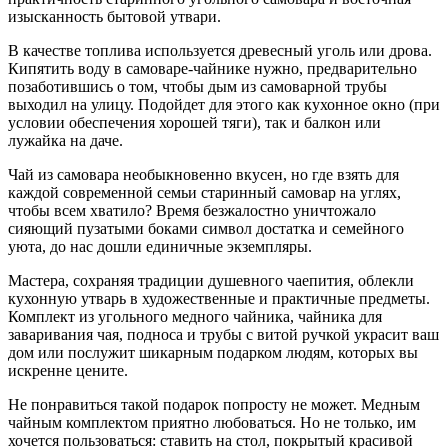
изысканность бытовой утвари.
В качестве топлива используется древесный уголь или дрова.
Кипятить воду в самоваре-чайнике нужно, предварительно
позаботившись о том, чтобы дым из самоварной трубы
выходил на улицу. Подойдет для этого как кухонное окно (при
условии обеспечения хорошей тяги), так и балкон или
лужайка на даче.
Чай из самовара необыкновенно вкусен, но где взять для
каждой современной семьи старинный самовар на углях,
чтобы всем хватило? Время безжалостно уничтожало
сияющий пузатыми боками символ достатка и семейного
уюта, до нас дошли единичные экземпляры.
Мастера, сохраняя традиции душевного чаепития, облекли
кухонную утварь в художественные и практичные предметы.
Комплект из угольного медного чайника, чайника для
заваривания чая, подноса и трубы с витой ручкой украсит ваш
дом или послужит шикарным подарком людям, которых вы
искренне цените.
Не понравиться такой подарок попросту не может. Медным
чайным комплектом приятно любоваться. Но не только, им
хочется пользоваться: ставить на стол, покрытый красивой