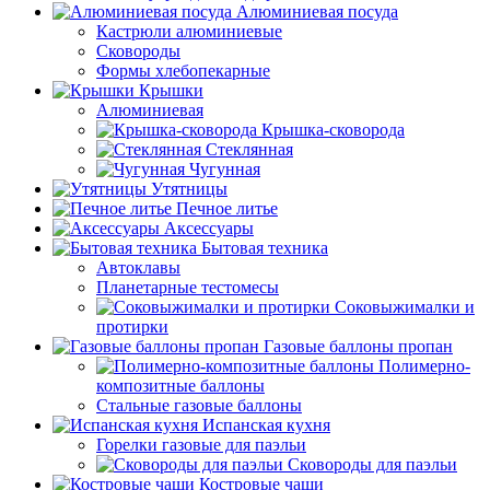
Алюминиевая посуда
Кастрюли алюминиевые
Сковороды
Формы хлебопекарные
Крышки
Алюминиевая
Крышка-сковорода
Стеклянная
Чугунная
Утятницы
Печное литье
Аксессуары
Бытовая техника
Автоклавы
Планетарные тестомесы
Соковыжималки и
протирки
Газовые баллоны пропан
Полимерно-
композитные баллоны
Стальные газовые баллоны
Испанская кухня
Горелки газовые для паэльи
Сковороды для паэльи
Костровые чаши