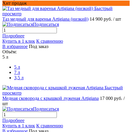
Хит продаж
Быстрый
просмотр
Таз медный для варенья Artigiana (низкий)
14 900 руб.
/ шт
Подписаться
Подробнее
Купить в 1 клик
К сравнению
В избранное
Под заказ
Объём:
5 л
5 л
7 л
3,5 л
Быстрый
просмотр
Медная сковорода с крышкой луженая Artigiana
17 000 руб.
/
шт
Подписаться
Подробнее
Купить в 1 клик
К сравнению
В избранное
Под заказ