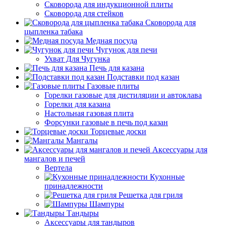
Сковорода для индукционной плиты
Сковорода для стейков
Сковорода для
цыпленка табака
Медная посуда
Чугунок для печи
Ухват Для Чугунка
Печь для казана
Подставки под казан
Газовые плиты
Горелки газовые для дистиляции и автоклава
Горелки для казана
Настольная газовая плита
Форсунки газовые в печь под казан
Торцевые доски
Мангалы
Аксессуары для
мангалов и печей
Вертела
Кухонные
принадлежности
Решетка для гриля
Шампуры
Тандыры
Аксессуары для тандыров