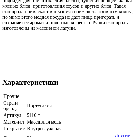
подойдет для приготовления паэльи, тушения овощей, жарки
мясных блюд, приготовления соусов и других блюд. Такая
сковорода привлекает внимания своим эксклюзивным видом,
по мимо этого медная посуда не дает пище пригорать и
сохраняет ее аромат и полезные вещества. Ручки сковороды
изготовлены из массивной латуни.
Характеристики
Прочие
Страна
Португалия
бренда
Артикул
5116-т
Материал
Массивная медь
Покрытие
Внутри луженая
Другие