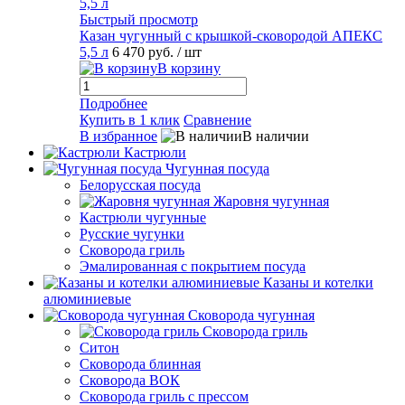
Быстрый просмотр
Казан чугунный с крышкой-сковородой АПЕКС
5,5 л
6 470 руб.
/ шт
В корзину
Подробнее
Купить в 1 клик
Сравнение
В избранное
В наличии
Кастрюли
Чугунная посуда
Белорусская посуда
Жаровня чугунная
Кастрюли чугунные
Русские чугунки
Сковорода гриль
Эмалированная с покрытием посуда
Казаны и котелки
алюминиевые
Сковорода чугунная
Сковорода гриль
Ситон
Сковорода блинная
Сковорода ВОК
Сковорода гриль с прессом