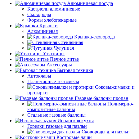
Алюминиевая посуда
Кастрюли алюминиевые
Сковороды
Формы хлебопекарные
Крышки
Алюминиевая
Крышка-сковорода
Стеклянная
Чугунная
Утятницы
Печное литье
Аксессуары
Бытовая техника
Автоклавы
Планетарные тестомесы
Соковыжималки и
протирки
Газовые баллоны пропан
Полимерно-
композитные баллоны
Стальные газовые баллоны
Испанская кухня
Горелки газовые для паэльи
Сковороды для паэльи
Костровые чаши