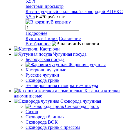
Быстрый просмотр
Казан чугунный с крышкой-сковородой АПЕКС
5,5 л
6 470 руб.
/ шт
В корзину
Подробнее
Купить в 1 клик
Сравнение
В избранное
В наличии
Кастрюли
Чугунная посуда
Белорусская посуда
Жаровня чугунная
Кастрюли чугунные
Русские чугунки
Сковорода гриль
Эмалированная с покрытием посуда
Казаны и котелки
алюминиевые
Сковорода чугунная
Сковорода гриль
Ситон
Сковорода блинная
Сковорода ВОК
Сковорода гриль с прессом