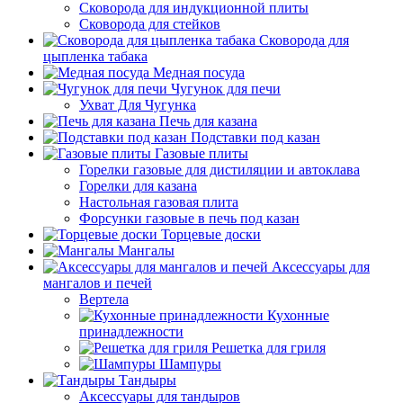
Сковорода для индукционной плиты
Сковорода для стейков
Сковорода для
цыпленка табака
Медная посуда
Чугунок для печи
Ухват Для Чугунка
Печь для казана
Подставки под казан
Газовые плиты
Горелки газовые для дистиляции и автоклава
Горелки для казана
Настольная газовая плита
Форсунки газовые в печь под казан
Торцевые доски
Мангалы
Аксессуары для
мангалов и печей
Вертела
Кухонные
принадлежности
Решетка для гриля
Шампуры
Тандыры
Аксессуары для тандыров