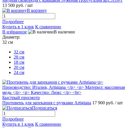
Медная сковорода с крышкой луженая Португалия арт.5116-т
13 500 руб.
/ шт
В корзину
Подробнее
Купить в 1 клик
К сравнению
В избранное
В наличии
Диаметр:
32 см
32 см
28 см
18 см
20 см
24 см
Быстрый просмотр
Противень для запекания с ручками Artigiana
17 900 руб.
/ шт
Подписаться
Подробнее
Купить в 1 клик
К сравнению