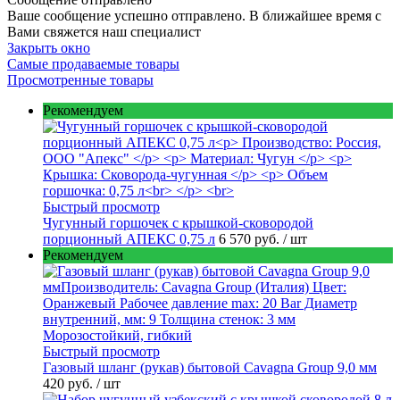
Ваше сообщение успешно отправлено. В ближайшее время с
Вами свяжется наш специалист
Закрыть окно
Самые продаваемые товары
Просмотренные товары
Рекомендуем
Быстрый просмотр
Чугунный горшочек с крышкой-сковородой
порционный АПЕКС 0,75 л
6 570 руб.
/ шт
Рекомендуем
Быстрый просмотр
Газовый шланг (рукав) бытовой Cavagna Group 9,0 мм
420 руб.
/ шт