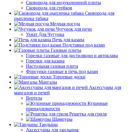
Сковорода для индукционной плиты
Сковорода для стейков
Сковорода для
цыпленка табака
Медная посуда
Чугунок для печи
Ухват Для Чугунка
Печь для казана
Подставки под казан
Газовые плиты
Горелки газовые для дистиляции и автоклава
Горелки для казана
Настольная газовая плита
Форсунки газовые в печь под казан
Торцевые доски
Мангалы
Аксессуары для
мангалов и печей
Вертела
Кухонные
принадлежности
Решетка для гриля
Шампуры
Тандыры
Аксессуары для тандыров