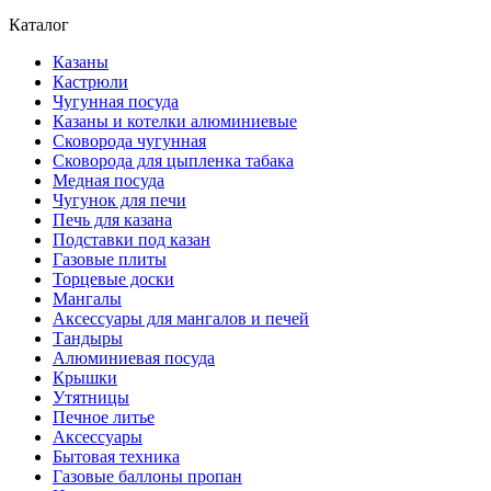
Каталог
Казаны
Кастрюли
Чугунная посуда
Казаны и котелки алюминиевые
Сковорода чугунная
Сковорода для цыпленка табака
Медная посуда
Чугунок для печи
Печь для казана
Подставки под казан
Газовые плиты
Торцевые доски
Мангалы
Аксессуары для мангалов и печей
Тандыры
Алюминиевая посуда
Крышки
Утятницы
Печное литье
Аксессуары
Бытовая техника
Газовые баллоны пропан