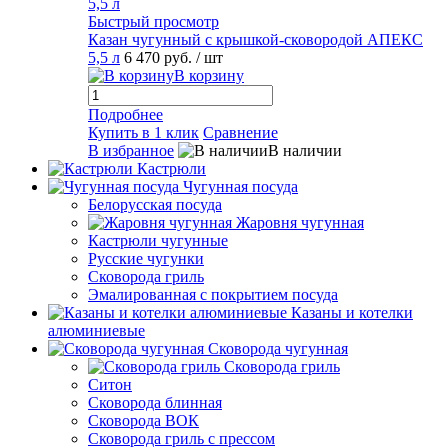
Быстрый просмотр
Казан чугунный с крышкой-сковородой АПЕКС
5,5 л
6 470 руб.
/ шт
В корзину
Подробнее
Купить в 1 клик
Сравнение
В избранное
В наличии
Кастрюли
Чугунная посуда
Белорусская посуда
Жаровня чугунная
Кастрюли чугунные
Русские чугунки
Сковорода гриль
Эмалированная с покрытием посуда
Казаны и котелки
алюминиевые
Сковорода чугунная
Сковорода гриль
Ситон
Сковорода блинная
Сковорода ВОК
Сковорода гриль с прессом