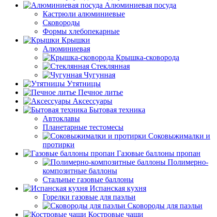
Алюминиевая посуда
Кастрюли алюминиевые
Сковороды
Формы хлебопекарные
Крышки
Алюминиевая
Крышка-сковорода
Стеклянная
Чугунная
Утятницы
Печное литье
Аксессуары
Бытовая техника
Автоклавы
Планетарные тестомесы
Соковыжималки и
протирки
Газовые баллоны пропан
Полимерно-
композитные баллоны
Стальные газовые баллоны
Испанская кухня
Горелки газовые для паэльи
Сковороды для паэльи
Костровые чаши