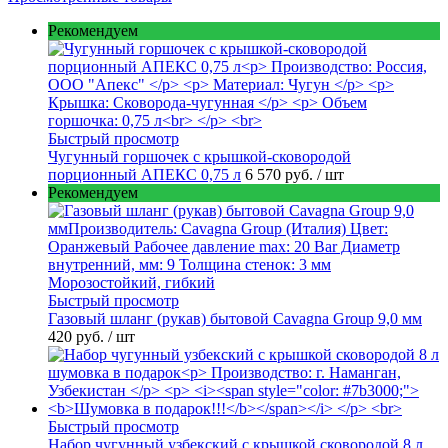
Рекомендуем
Быстрый просмотр
Чугунный горшочек с крышкой-сковородой
порционный АПЕКС 0,75 л
6 570 руб.
/ шт
Рекомендуем
Быстрый просмотр
Газовый шланг (рукав) бытовой Cavagna Group 9,0 мм
420 руб.
/ шт
Быстрый просмотр
Набор чугунный узбекский с крышкой сковородой 8 л