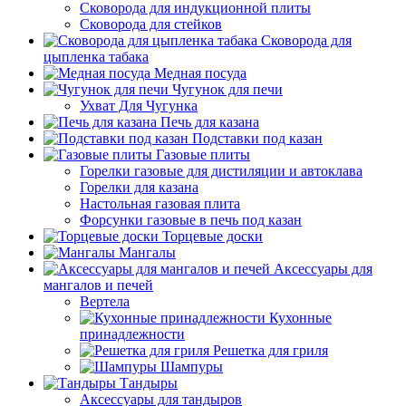
Сковорода для индукционной плиты
Сковорода для стейков
Сковорода для
цыпленка табака
Медная посуда
Чугунок для печи
Ухват Для Чугунка
Печь для казана
Подставки под казан
Газовые плиты
Горелки газовые для дистиляции и автоклава
Горелки для казана
Настольная газовая плита
Форсунки газовые в печь под казан
Торцевые доски
Мангалы
Аксессуары для
мангалов и печей
Вертела
Кухонные
принадлежности
Решетка для гриля
Шампуры
Тандыры
Аксессуары для тандыров