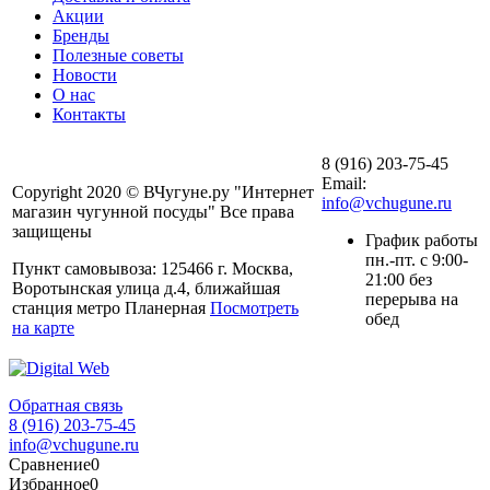
Акции
Бренды
Полезные советы
Новости
О нас
Контакты
8 (916) 203-75-45
Email:
Copyright 2020 © ВЧугуне.ру "Интернет
info@vchugune.ru
магазин чугунной посуды" Все права
защищены
График работы
пн.-пт. с 9:00-
Пункт самовывоза: 125466 г. Москва,
21:00 без
Воротынская улица д.4, ближайшая
перерыва на
станция метро Планерная
Посмотреть
обед
на карте
Обратная связь
8 (916) 203-75-45
info@vchugune.ru
Сравнение
0
Избранное
0