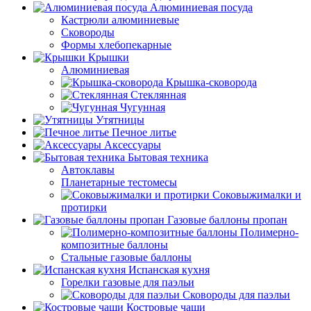
Алюминиевая посуда
Кастрюли алюминиевые
Сковороды
Формы хлебопекарные
Крышки
Алюминиевая
Крышка-сковорода
Стеклянная
Чугунная
Утятницы
Печное литье
Аксессуары
Бытовая техника
Автоклавы
Планетарные тестомесы
Соковыжималки и
протирки
Газовые баллоны пропан
Полимерно-
композитные баллоны
Стальные газовые баллоны
Испанская кухня
Горелки газовые для паэльи
Сковороды для паэльи
Костровые чаши