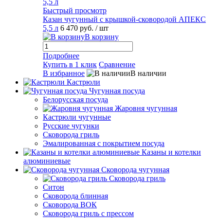
Быстрый просмотр
Казан чугунный с крышкой-сковородой АПЕКС
5,5 л
6 470 руб.
/ шт
В корзину
Подробнее
Купить в 1 клик
Сравнение
В избранное
В наличии
Кастрюли
Чугунная посуда
Белорусская посуда
Жаровня чугунная
Кастрюли чугунные
Русские чугунки
Сковорода гриль
Эмалированная с покрытием посуда
Казаны и котелки
алюминиевые
Сковорода чугунная
Сковорода гриль
Ситон
Сковорода блинная
Сковорода ВОК
Сковорода гриль с прессом