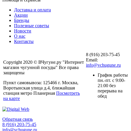
Доставка и оплата
Акции
Бренды
Полезные советы
Новости
О нас
Контакты
8 (916) 203-75-45
Email:
Copyright 2020 © ВЧугуне.ру "Интернет
info@vchugune.ru
магазин чугунной посуды" Все права
защищены
График работы
пн.-пт. с 9:00-
Пункт самовывоза: 125466 г. Москва,
21:00 без
Воротынская улица д.4, ближайшая
перерыва на
станция метро Планерная
Посмотреть
обед
на карте
Обратная связь
8 (916) 203-75-45
info@vchugune.ru