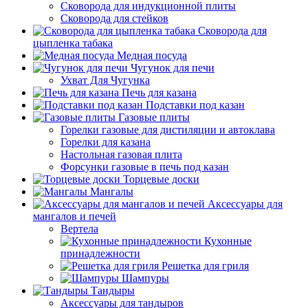
Сковорода для индукционной плиты
Сковорода для стейков
Сковорода для
цыпленка табака
Медная посуда
Чугунок для печи
Ухват Для Чугунка
Печь для казана
Подставки под казан
Газовые плиты
Горелки газовые для дистиляции и автоклава
Горелки для казана
Настольная газовая плита
Форсунки газовые в печь под казан
Торцевые доски
Мангалы
Аксессуары для
мангалов и печей
Вертела
Кухонные
принадлежности
Решетка для гриля
Шампуры
Тандыры
Аксессуары для тандыров