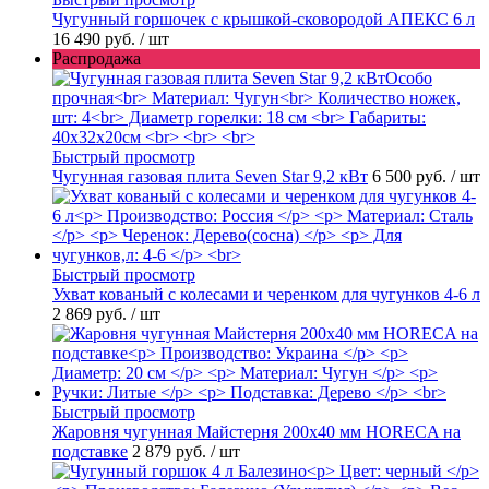
Чугунный горшочек с крышкой-сковородой АПЕКС 6 л
16 490 руб.
/ шт
Распродажа
Быстрый просмотр
Чугунная газовая плита Seven Star 9,2 кВт
6 500 руб.
/ шт
Быстрый просмотр
Ухват кованый с колесами и черенком для чугунков 4-6 л
2 869 руб.
/ шт
Быстрый просмотр
Жаровня чугунная Майстерня 200х40 мм HORECA на
подставке
2 879 руб.
/ шт