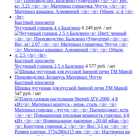
Быстрый просмотр
Чугунный горшок 4 л Балезино
6 249 руб.
/ шт
Быстрый просмотр
Чугунный горшок 2,5 л Балезино
4 577 руб.
/ шт
Быстрый просмотр
Шишка чугунная для русской банной печи ТМ Manoli
547 руб.
/ шт