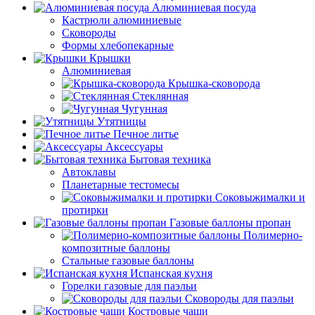
Алюминиевая посуда
Кастрюли алюминиевые
Сковороды
Формы хлебопекарные
Крышки
Алюминиевая
Крышка-сковорода
Стеклянная
Чугунная
Утятницы
Печное литье
Аксессуары
Бытовая техника
Автоклавы
Планетарные тестомесы
Соковыжималки и
протирки
Газовые баллоны пропан
Полимерно-
композитные баллоны
Стальные газовые баллоны
Испанская кухня
Горелки газовые для паэльи
Сковороды для паэльи
Костровые чаши