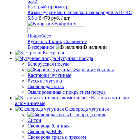
Быстрый просмотр
Казан чугунный с крышкой-сковородой АПЕКС
5,5 л
6 470 руб.
/ шт
В корзину
Подробнее
Купить в 1 клик
Сравнение
В избранное
В наличии
Кастрюли
Чугунная посуда
Белорусская посуда
Жаровня чугунная
Кастрюли чугунные
Русские чугунки
Сковорода гриль
Эмалированная с покрытием посуда
Казаны и котелки
алюминиевые
Сковорода чугунная
Сковорода гриль
Ситон
Сковорода блинная
Сковорода ВОК
Сковорода гриль с прессом