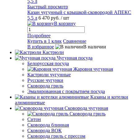
Быстрый просмотр
Казан чугунный с крышкой-сковородой АПЕКС
5,5 л
6 470 руб.
/ шт
В корзину
Подробнее
Купить в 1 клик
Сравнение
В избранное
В наличии
Кастрюли
Чугунная посуда
Белорусская посуда
Жаровня чугунная
Кастрюли чугунные
Русские чугунки
Сковорода гриль
Эмалированная с покрытием посуда
Казаны и котелки
алюминиевые
Сковорода чугунная
Сковорода гриль
Ситон
Сковорода блинная
Сковорода ВОК
Сковорода гриль с прессом