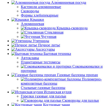
Алюминиевая посуда
Кастрюли алюминиевые
Сковороды
Формы хлебопекарные
Крышки
Алюминиевая
Крышка-сковорода
Стеклянная
Чугунная
Утятницы
Печное литье
Аксессуары
Бытовая техника
Автоклавы
Планетарные тестомесы
Соковыжималки и
протирки
Газовые баллоны пропан
Полимерно-
композитные баллоны
Стальные газовые баллоны
Испанская кухня
Горелки газовые для паэльи
Сковороды для паэльи
Костровые чаши