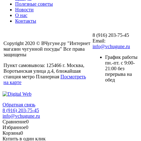
Полезные советы
Новости
О нас
Контакты
8 (916) 203-75-45
Email:
Copyright 2020 © ВЧугуне.ру "Интернет
info@vchugune.ru
магазин чугунной посуды" Все права
защищены
График работы
пн.-пт. с 9:00-
Пункт самовывоза: 125466 г. Москва,
21:00 без
Воротынская улица д.4, ближайшая
перерыва на
станция метро Планерная
Посмотреть
обед
на карте
Обратная связь
8 (916) 203-75-45
info@vchugune.ru
Сравнение
0
Избранное
0
Корзина
0
Купить в один клик