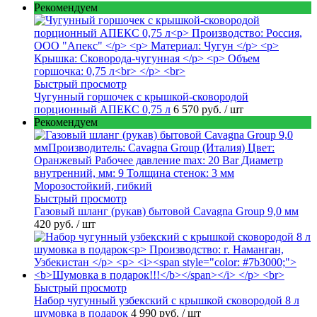
Рекомендуем
Быстрый просмотр
Чугунный горшочек с крышкой-сковородой
порционный АПЕКС 0,75 л
6 570 руб.
/ шт
Рекомендуем
Быстрый просмотр
Газовый шланг (рукав) бытовой Cavagna Group 9,0 мм
420 руб.
/ шт
Быстрый просмотр
Набор чугунный узбекский с крышкой сковородой 8 л
шумовка в подарок
4 990 руб.
/ шт