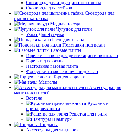
Сковорода для индукционной плиты
Сковорода для стейков
Сковорода для
цыпленка табака
Медная посуда
Чугунок для печи
Ухват Для Чугунка
Печь для казана
Подставки под казан
Газовые плиты
Горелки газовые для дистиляции и автоклава
Горелки для казана
Настольная газовая плита
Форсунки газовые в печь под казан
Торцевые доски
Мангалы
Аксессуары для
мангалов и печей
Вертела
Кухонные
принадлежности
Решетка для гриля
Шампуры
Тандыры
Аксессуары для тандыров