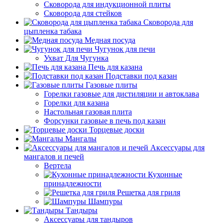
Сковорода для индукционной плиты
Сковорода для стейков
Сковорода для
цыпленка табака
Медная посуда
Чугунок для печи
Ухват Для Чугунка
Печь для казана
Подставки под казан
Газовые плиты
Горелки газовые для дистиляции и автоклава
Горелки для казана
Настольная газовая плита
Форсунки газовые в печь под казан
Торцевые доски
Мангалы
Аксессуары для
мангалов и печей
Вертела
Кухонные
принадлежности
Решетка для гриля
Шампуры
Тандыры
Аксессуары для тандыров