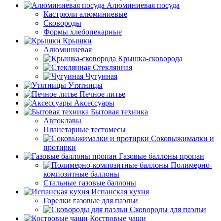
Алюминиевая посуда
Кастрюли алюминиевые
Сковороды
Формы хлебопекарные
Крышки
Алюминиевая
Крышка-сковорода
Стеклянная
Чугунная
Утятницы
Печное литье
Аксессуары
Бытовая техника
Автоклавы
Планетарные тестомесы
Соковыжималки и
протирки
Газовые баллоны пропан
Полимерно-
композитные баллоны
Стальные газовые баллоны
Испанская кухня
Горелки газовые для паэльи
Сковороды для паэльи
Костровые чаши