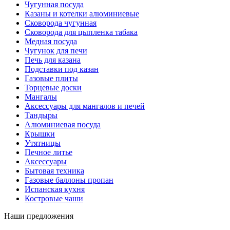
Чугунная посуда
Казаны и котелки алюминиевые
Сковорода чугунная
Сковорода для цыпленка табака
Медная посуда
Чугунок для печи
Печь для казана
Подставки под казан
Газовые плиты
Торцевые доски
Мангалы
Аксессуары для мангалов и печей
Тандыры
Алюминиевая посуда
Крышки
Утятницы
Печное литье
Аксессуары
Бытовая техника
Газовые баллоны пропан
Испанская кухня
Костровые чаши
Наши предложения