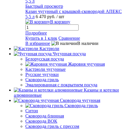
Быстрый просмотр
Казан чугунный с крышкой-сковородой АПЕКС
5,5 л
6 470 руб.
/ шт
В корзину
Подробнее
Купить в 1 клик
Сравнение
В избранное
В наличии
Кастрюли
Чугунная посуда
Белорусская посуда
Жаровня чугунная
Кастрюли чугунные
Русские чугунки
Сковорода гриль
Эмалированная с покрытием посуда
Казаны и котелки
алюминиевые
Сковорода чугунная
Сковорода гриль
Ситон
Сковорода блинная
Сковорода ВОК
Сковорода гриль с прессом