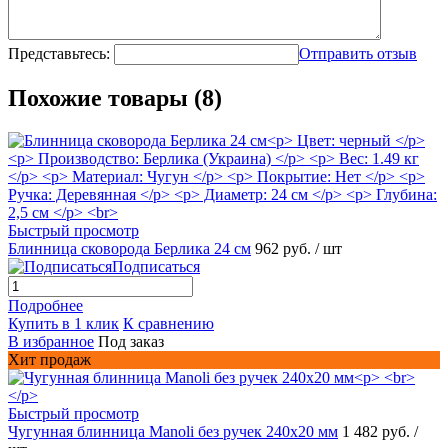
Представьтесь:
Отправить отзыв
Похожие товары (8)
Быстрый просмотр
Блинница сковорода Берлика 24 см
962 руб.
/ шт
Подписаться
Подробнее
Купить в 1 клик
К сравнению
В избранное
Под заказ
Хит продаж
Быстрый просмотр
Чугунная блинница Manoli без ручек 240х20 мм
1 482 руб.
/