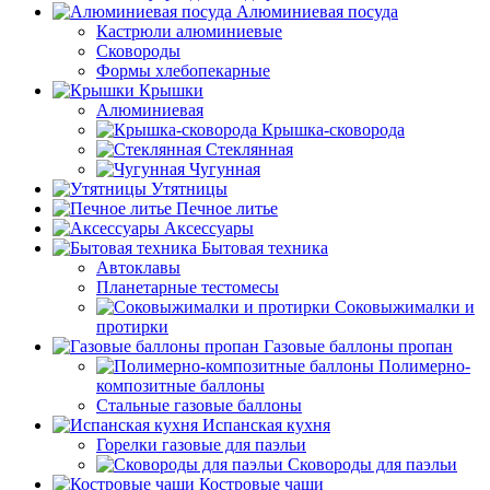
Алюминиевая посуда
Кастрюли алюминиевые
Сковороды
Формы хлебопекарные
Крышки
Алюминиевая
Крышка-сковорода
Стеклянная
Чугунная
Утятницы
Печное литье
Аксессуары
Бытовая техника
Автоклавы
Планетарные тестомесы
Соковыжималки и
протирки
Газовые баллоны пропан
Полимерно-
композитные баллоны
Стальные газовые баллоны
Испанская кухня
Горелки газовые для паэльи
Сковороды для паэльи
Костровые чаши