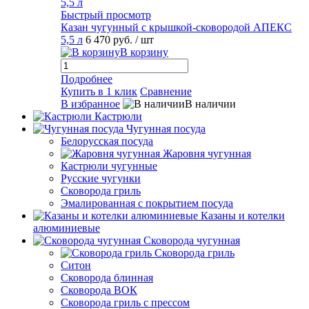
Быстрый просмотр
Казан чугунный с крышкой-сковородой АПЕКС
5,5 л
6 470 руб.
/ шт
В корзину
Подробнее
Купить в 1 клик
Сравнение
В избранное
В наличии
Кастрюли
Чугунная посуда
Белорусская посуда
Жаровня чугунная
Кастрюли чугунные
Русские чугунки
Сковорода гриль
Эмалированная с покрытием посуда
Казаны и котелки
алюминиевые
Сковорода чугунная
Сковорода гриль
Ситон
Сковорода блинная
Сковорода ВОК
Сковорода гриль с прессом