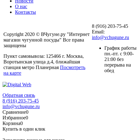
Новости
О нас
Контакты
8 (916) 203-75-45
Email:
Copyright 2020 © ВЧугуне.ру "Интернет
info@vchugune.ru
магазин чугунной посуды" Все права
защищены
График работы
пн.-пт. с 9:00-
Пункт самовывоза: 125466 г. Москва,
21:00 без
Воротынская улица д.4, ближайшая
перерыва на
станция метро Планерная
Посмотреть
обед
на карте
Обратная связь
8 (916) 203-75-45
info@vchugune.ru
Сравнение
0
Избранное
0
Корзина
0
Купить в один клик