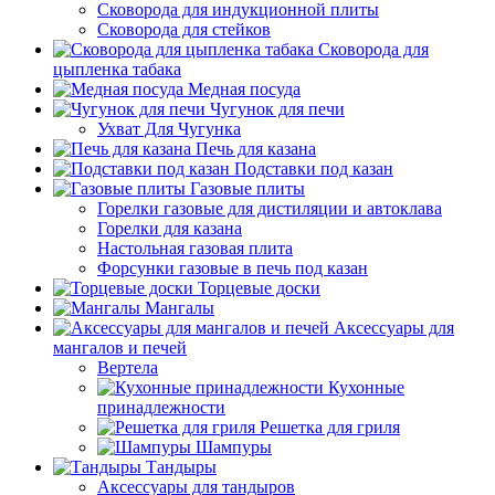
Сковорода для индукционной плиты
Сковорода для стейков
Сковорода для
цыпленка табака
Медная посуда
Чугунок для печи
Ухват Для Чугунка
Печь для казана
Подставки под казан
Газовые плиты
Горелки газовые для дистиляции и автоклава
Горелки для казана
Настольная газовая плита
Форсунки газовые в печь под казан
Торцевые доски
Мангалы
Аксессуары для
мангалов и печей
Вертела
Кухонные
принадлежности
Решетка для гриля
Шампуры
Тандыры
Аксессуары для тандыров