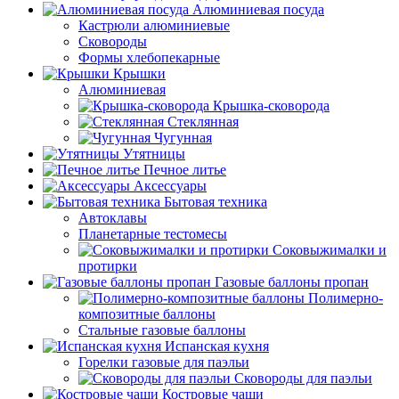
Алюминиевая посуда
Кастрюли алюминиевые
Сковороды
Формы хлебопекарные
Крышки
Алюминиевая
Крышка-сковорода
Стеклянная
Чугунная
Утятницы
Печное литье
Аксессуары
Бытовая техника
Автоклавы
Планетарные тестомесы
Соковыжималки и
протирки
Газовые баллоны пропан
Полимерно-
композитные баллоны
Стальные газовые баллоны
Испанская кухня
Горелки газовые для паэльи
Сковороды для паэльи
Костровые чаши