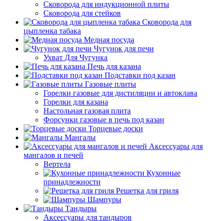
Сковорода для индукционной плиты
Сковорода для стейков
Сковорода для
цыпленка табака
Медная посуда
Чугунок для печи
Ухват Для Чугунка
Печь для казана
Подставки под казан
Газовые плиты
Горелки газовые для дистиляции и автоклава
Горелки для казана
Настольная газовая плита
Форсунки газовые в печь под казан
Торцевые доски
Мангалы
Аксессуары для
мангалов и печей
Вертела
Кухонные
принадлежности
Решетка для гриля
Шампуры
Тандыры
Аксессуары для тандыров