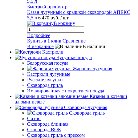
Быстрый просмотр
Казан чугунный с крышкой-сковородой АПЕКС
5,5 л
6 470 руб.
/ шт
В корзину
Подробнее
Купить в 1 клик
Сравнение
В избранное
В наличии
Кастрюли
Чугунная посуда
Белорусская посуда
Жаровня чугунная
Кастрюли чугунные
Русские чугунки
Сковорода гриль
Эмалированная с покрытием посуда
Казаны и котелки
алюминиевые
Сковорода чугунная
Сковорода гриль
Ситон
Сковорода блинная
Сковорода ВОК
Сковорода гриль с прессом