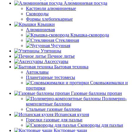
Алюминиевая посуда
Кастрюли алюминиевые
Сковороды
Формы хлебопекарные
Крышки
Алюминиевая
Крышка-сковорода
Стеклянная
Чугунная
Утятницы
Печное литье
Аксессуары
Бытовая техника
Автоклавы
Планетарные тестомесы
Соковыжималки и
протирки
Газовые баллоны пропан
Полимерно-
композитные баллоны
Стальные газовые баллоны
Испанская кухня
Горелки газовые для паэльи
Сковороды для паэльи
Костровые чаши