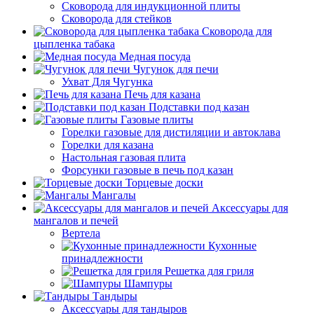
Сковорода для индукционной плиты
Сковорода для стейков
Сковорода для
цыпленка табака
Медная посуда
Чугунок для печи
Ухват Для Чугунка
Печь для казана
Подставки под казан
Газовые плиты
Горелки газовые для дистиляции и автоклава
Горелки для казана
Настольная газовая плита
Форсунки газовые в печь под казан
Торцевые доски
Мангалы
Аксессуары для
мангалов и печей
Вертела
Кухонные
принадлежности
Решетка для гриля
Шампуры
Тандыры
Аксессуары для тандыров