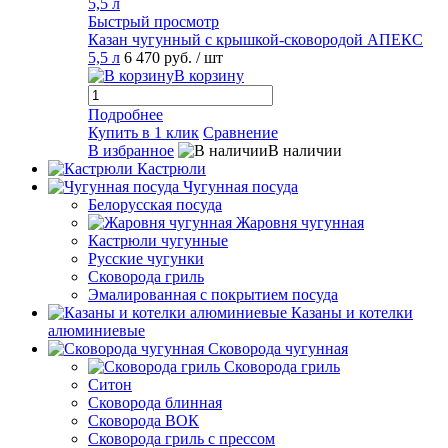
Быстрый просмотр
Казан чугунный с крышкой-сковородой АПЕКС
5,5 л
6 470 руб.
/ шт
В корзину
Подробнее
Купить в 1 клик
Сравнение
В избранное
В наличии
Кастрюли
Чугунная посуда
Белорусская посуда
Жаровня чугунная
Кастрюли чугунные
Русские чугунки
Сковорода гриль
Эмалированная с покрытием посуда
Казаны и котелки
алюминиевые
Сковорода чугунная
Сковорода гриль
Ситон
Сковорода блинная
Сковорода ВОК
Сковорода гриль с прессом