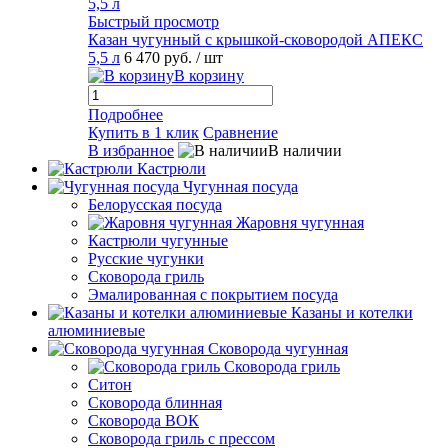
Быстрый просмотр
Казан чугунный с крышкой-сковородой АПЕКС
5,5 л
6 470 руб.
/ шт
В корзину
Подробнее
Купить в 1 клик
Сравнение
В избранное
В наличии
Кастрюли
Чугунная посуда
Белорусская посуда
Жаровня чугунная
Кастрюли чугунные
Русские чугунки
Сковорода гриль
Эмалированная с покрытием посуда
Казаны и котелки
алюминиевые
Сковорода чугунная
Сковорода гриль
Ситон
Сковорода блинная
Сковорода ВОК
Сковорода гриль с прессом