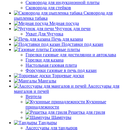
Сковорода для индукционной плиты
Сковорода для стейков
Сковорода для
цыпленка табака
Медная посуда
Чугунок для печи
Ухват Для Чугунка
Печь для казана
Подставки под казан
Газовые плиты
Горелки газовые для дистиляции и автоклава
Горелки для казана
Настольная газовая плита
Форсунки газовые в печь под казан
Торцевые доски
Мангалы
Аксессуары для
мангалов и печей
Вертела
Кухонные
принадлежности
Решетка для гриля
Шампуры
Тандыры
Аксессуары для тандыров