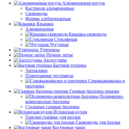
Алюминиевая посуда
Кастрюли алюминиевые
Сковороды
Формы хлебопекарные
Крышки
Алюминиевая
Крышка-сковорода
Стеклянная
Чугунная
Утятницы
Печное литье
Аксессуары
Бытовая техника
Автоклавы
Планетарные тестомесы
Соковыжималки и
протирки
Газовые баллоны пропан
Полимерно-
композитные баллоны
Стальные газовые баллоны
Испанская кухня
Горелки газовые для паэльи
Сковороды для паэльи
Костровые чаши