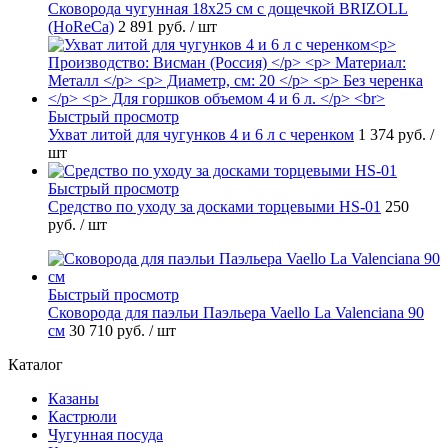
Сковорода чугунная 18х25 см с дощечкой BRIZOLL
(HoReCa)
2 891 руб.
/ шт
Быстрый просмотр
Ухват литой для чугунков 4 и 6 л с черенком
1 374 руб.
/
шт
Быстрый просмотр
Средство по уходу за досками торцевыми HS-01
250
руб.
/ шт
Быстрый просмотр
Сковорода для паэльи Паэльера Vaello La Valenciana 90
см
30 710 руб.
/ шт
Каталог
Казаны
Кастрюли
Чугунная посуда