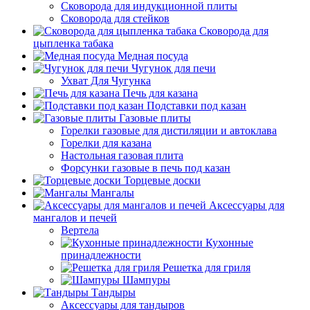
Сковорода для индукционной плиты
Сковорода для стейков
Сковорода для
цыпленка табака
Медная посуда
Чугунок для печи
Ухват Для Чугунка
Печь для казана
Подставки под казан
Газовые плиты
Горелки газовые для дистиляции и автоклава
Горелки для казана
Настольная газовая плита
Форсунки газовые в печь под казан
Торцевые доски
Мангалы
Аксессуары для
мангалов и печей
Вертела
Кухонные
принадлежности
Решетка для гриля
Шампуры
Тандыры
Аксессуары для тандыров