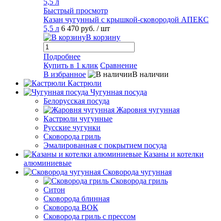
Быстрый просмотр
Казан чугунный с крышкой-сковородой АПЕКС
5,5 л
6 470 руб.
/ шт
В корзину
Подробнее
Купить в 1 клик
Сравнение
В избранное
В наличии
Кастрюли
Чугунная посуда
Белорусская посуда
Жаровня чугунная
Кастрюли чугунные
Русские чугунки
Сковорода гриль
Эмалированная с покрытием посуда
Казаны и котелки
алюминиевые
Сковорода чугунная
Сковорода гриль
Ситон
Сковорода блинная
Сковорода ВОК
Сковорода гриль с прессом