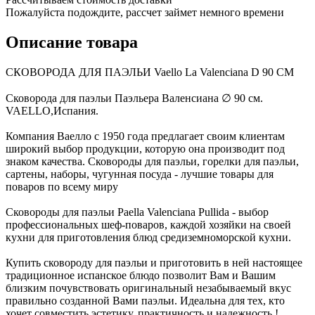
Пожалуйста подождите, рассчет займет немного времени
Описание товара
СКОВОРОДА ДЛЯ ПАЭЛЬИ Vaello La Valenciana D 90 СМ
Сковорода для паэльи Паэльера Валенсиана ∅ 90 см.
VAELLO,Испания.
Компания Ваелло с 1950 года предлагает своим клиентам
широкий выбор продукции, которую она производит под
знаком качества. Сковороды для паэльи, горелки для паэльи,
сартены, наборы, чугунная посуда - лучшие товары для
поваров по всему миру
Сковороды для паэльи Paella Valenciana Pullida - выбор
профессиональных шеф-поваров, каждой хозяйки на своей
кухни для приготовления блюд средиземноморской кухни.
Купить сковороду для паэльи и приготовить в ней настоящее
традиционное испанское блюдо позволит Вам и Вашим
близким почувствовать оригинальный незабываемый вкус
правильно созданной Вами паэльи. Идеальна для тех, кто
хочет совместить эстетику, практичность и надежность !