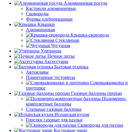
Алюминиевая посуда
Кастрюли алюминиевые
Сковороды
Формы хлебопекарные
Крышки
Алюминиевая
Крышка-сковорода
Стеклянная
Чугунная
Утятницы
Печное литье
Аксессуары
Бытовая техника
Автоклавы
Планетарные тестомесы
Соковыжималки и
протирки
Газовые баллоны пропан
Полимерно-
композитные баллоны
Стальные газовые баллоны
Испанская кухня
Горелки газовые для паэльи
Сковороды для паэльи
Костровые чаши