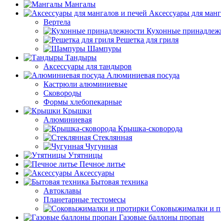
Мангалы
Аксессуары для манг
Вертела
Кухонные принадлеж
Решетка для гриля
Шампуры
Тандыры
Аксессуары для тандыров
Алюминиевая посуда
Кастрюли алюминиевые
Сковороды
Формы хлебопекарные
Крышки
Алюминиевая
Крышка-сковорода
Стеклянная
Чугунная
Утятницы
Печное литье
Аксессуары
Бытовая техника
Автоклавы
Планетарные тестомесы
Соковыжималки и п
Газовые баллоны пропан