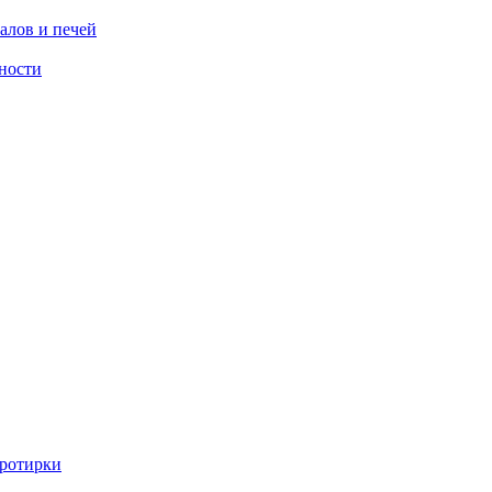
алов и печей
ности
ротирки