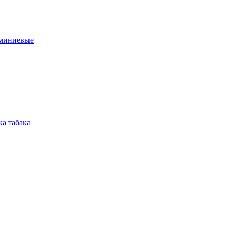
юминиевые
а табака