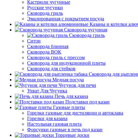
Кастрюли чугунные
Русские чугунки
Сковорода гриль
Эмалированная с покрытием посуда
Казаны и котелки ал
Сковорода чугунная
Сковорода гриль
Ситон
Сковорода блинная
Сковорода ВОК
Сковорода гриль с прессом
Сковорода для индукционной плиты
Сковорода для стейков
Сковорода для цыпленк
Медная посуда
Чугунок для печи
Ухват Для Чугунка
Печь для казана
Подставки под казан
Газовые плиты
Горелки газовые для дистиляции и автоклава
Горелки для казана
Настольная газовая плита
Форсунки газовые в печь под казан
Торцевые доски