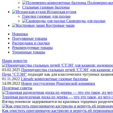
Полимерно-ко
Стальные газовые баллоны
Испанская кухня
Горелки газовые для паэльи
Сковороды для паэльи
Костровые чаши
Новинки
Популярные товары
Распродажи и скидки
Рекомендуемые товары
Уцененные товары
Наши новости
03.02.2025
Преимущества стальных печей 'СТЭН' для казанов: 
Печи "СТЭН"
подходят как для классических чугунных казано
01.11.2022
Litesafe композитные газовые баллоны
14.09.2022
Новое поступление Риштанской керамики
Полезные советы
Торцевая разделочная доска из дерева — что это такое, из чего
Взгляд поневоле задерживается на красивых торцевых разделоч
Как очистить пригоревшую кастрюлю и вернуть ей первонача