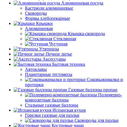
Алюминиевая посуда
Кастрюли алюминиевые
Сковороды
Формы хлебопекарные
Крышки
Алюминиевая
Крышка-сковорода
Стеклянная
Чугунная
Утятницы
Печное литье
Аксессуары
Бытовая техника
Автоклавы
Планетарные тестомесы
Соковыжималки и
протирки
Газовые баллоны пропан
Полимерно-
композитные баллоны
Стальные газовые баллоны
Испанская кухня
Горелки газовые для паэльи
Сковороды для паэльи
Костровые чаши