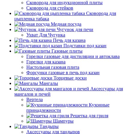
Сковорода для индукционной плиты
Сковорода для стейков
Сковорода для
цыпленка табака
Медная посуда
Чугунок для печи
Ухват Для Чугунка
Печь для казана
Подставки под казан
Газовые плиты
Горелки газовые для дистиляции и автоклава
Горелки для казана
Настольная газовая плита
Форсунки газовые в печь под казан
Торцевые доски
Мангалы
Аксессуары для
мангалов и печей
Вертела
Кухонные
принадлежности
Решетка для гриля
Шампуры
Тандыры
Аксессуары для тандыров