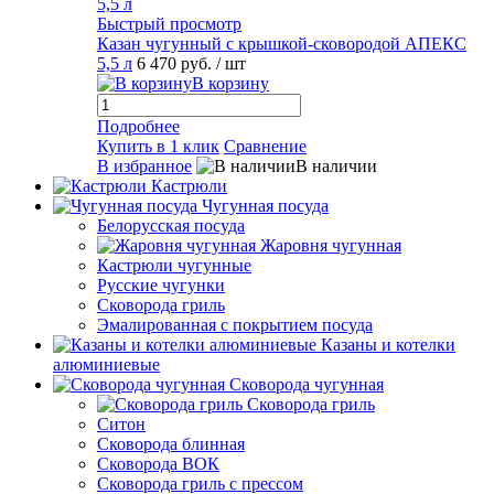
Быстрый просмотр
Казан чугунный с крышкой-сковородой АПЕКС
5,5 л
6 470 руб.
/ шт
В корзину
Подробнее
Купить в 1 клик
Сравнение
В избранное
В наличии
Кастрюли
Чугунная посуда
Белорусская посуда
Жаровня чугунная
Кастрюли чугунные
Русские чугунки
Сковорода гриль
Эмалированная с покрытием посуда
Казаны и котелки
алюминиевые
Сковорода чугунная
Сковорода гриль
Ситон
Сковорода блинная
Сковорода ВОК
Сковорода гриль с прессом