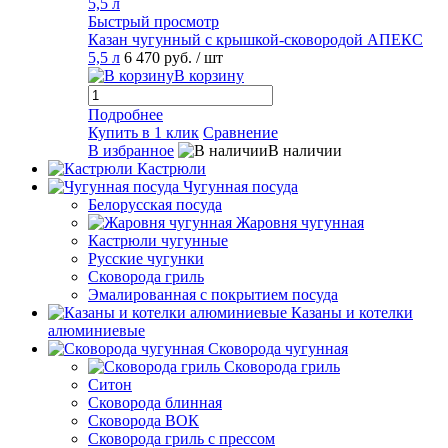
Быстрый просмотр
Казан чугунный с крышкой-сковородой АПЕКС
5,5 л
6 470 руб.
/ шт
В корзину
Подробнее
Купить в 1 клик
Сравнение
В избранное
В наличии
Кастрюли
Чугунная посуда
Белорусская посуда
Жаровня чугунная
Кастрюли чугунные
Русские чугунки
Сковорода гриль
Эмалированная с покрытием посуда
Казаны и котелки
алюминиевые
Сковорода чугунная
Сковорода гриль
Ситон
Сковорода блинная
Сковорода ВОК
Сковорода гриль с прессом