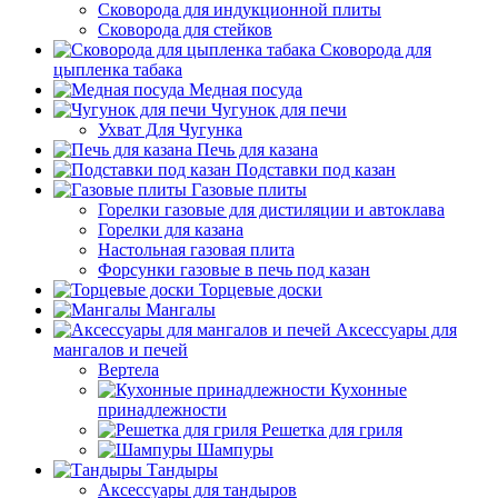
Сковорода для индукционной плиты
Сковорода для стейков
Сковорода для
цыпленка табака
Медная посуда
Чугунок для печи
Ухват Для Чугунка
Печь для казана
Подставки под казан
Газовые плиты
Горелки газовые для дистиляции и автоклава
Горелки для казана
Настольная газовая плита
Форсунки газовые в печь под казан
Торцевые доски
Мангалы
Аксессуары для
мангалов и печей
Вертела
Кухонные
принадлежности
Решетка для гриля
Шампуры
Тандыры
Аксессуары для тандыров