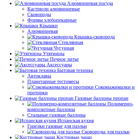
Алюминиевая посуда
Кастрюли алюминиевые
Сковороды
Формы хлебопекарные
Крышки
Алюминиевая
Крышка-сковорода
Стеклянная
Чугунная
Утятницы
Печное литье
Аксессуары
Бытовая техника
Автоклавы
Планетарные тестомесы
Соковыжималки и
протирки
Газовые баллоны пропан
Полимерно-
композитные баллоны
Стальные газовые баллоны
Испанская кухня
Горелки газовые для паэльи
Сковороды для паэльи
Костровые чаши