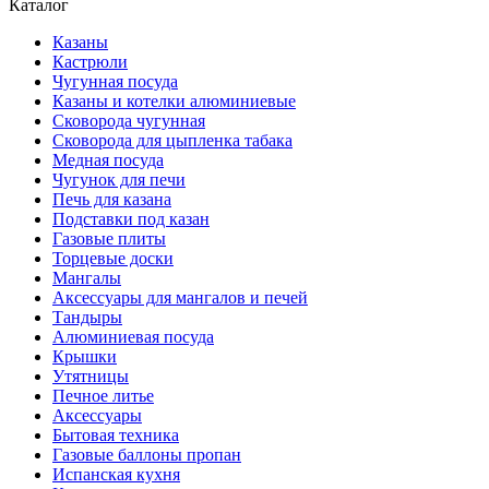
Каталог
Казаны
Кастрюли
Чугунная посуда
Казаны и котелки алюминиевые
Сковорода чугунная
Сковорода для цыпленка табака
Медная посуда
Чугунок для печи
Печь для казана
Подставки под казан
Газовые плиты
Торцевые доски
Мангалы
Аксессуары для мангалов и печей
Тандыры
Алюминиевая посуда
Крышки
Утятницы
Печное литье
Аксессуары
Бытовая техника
Газовые баллоны пропан
Испанская кухня