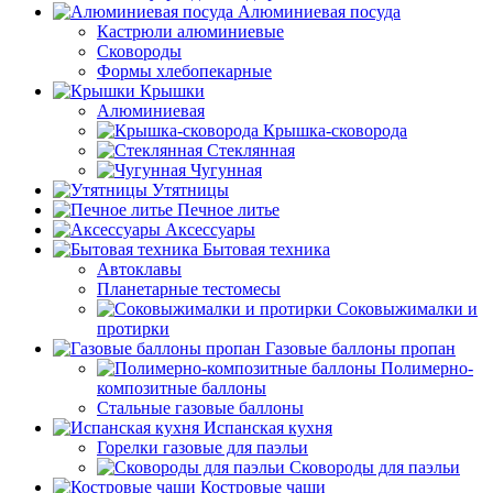
Алюминиевая посуда
Кастрюли алюминиевые
Сковороды
Формы хлебопекарные
Крышки
Алюминиевая
Крышка-сковорода
Стеклянная
Чугунная
Утятницы
Печное литье
Аксессуары
Бытовая техника
Автоклавы
Планетарные тестомесы
Соковыжималки и
протирки
Газовые баллоны пропан
Полимерно-
композитные баллоны
Стальные газовые баллоны
Испанская кухня
Горелки газовые для паэльи
Сковороды для паэльи
Костровые чаши