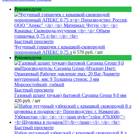
Рекомендуем
Быстрый просмотр
Чугунный горшочек с крышкой-сковородой
порционный АПЕКС 0,75 л
6 570 руб.
/ шт
Рекомендуем
Быстрый просмотр
Газовый шланг (рукав) бытовой Cavagna Group 9,0 мм
420 руб.
/ шт
Быстрый просмотр
Набор чугунный узбекский с крышкой сковородой 8 л