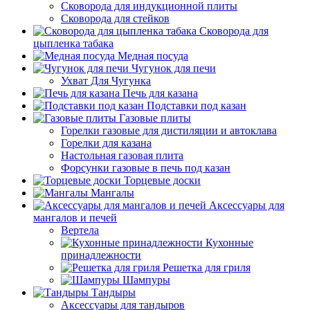
Сковорода для индукционной плиты
Сковорода для стейков
Сковорода для
цыпленка табака
Медная посуда
Чугунок для печи
Ухват Для Чугунка
Печь для казана
Подставки под казан
Газовые плиты
Горелки газовые для дистиляции и автоклава
Горелки для казана
Настольная газовая плита
Форсунки газовые в печь под казан
Торцевые доски
Мангалы
Аксессуары для
мангалов и печей
Вертела
Кухонные
принадлежности
Решетка для гриля
Шампуры
Тандыры
Аксессуары для тандыров