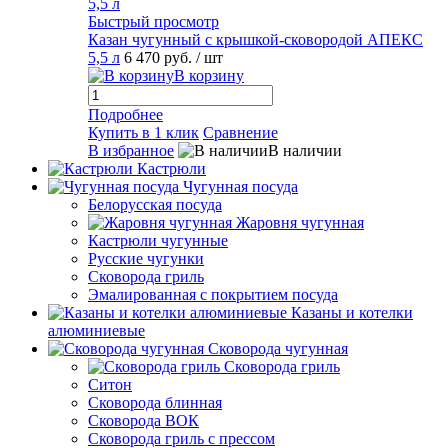
Быстрый просмотр
Казан чугунный с крышкой-сковородой АПЕКС
5,5 л
6 470 руб.
/ шт
В корзину
Подробнее
Купить в 1 клик
Сравнение
В избранное
В наличии
Кастрюли
Чугунная посуда
Белорусская посуда
Жаровня чугунная
Кастрюли чугунные
Русские чугунки
Сковорода гриль
Эмалированная с покрытием посуда
Казаны и котелки
алюминиевые
Сковорода чугунная
Сковорода гриль
Ситон
Сковорода блинная
Сковорода ВОК
Сковорода гриль с прессом