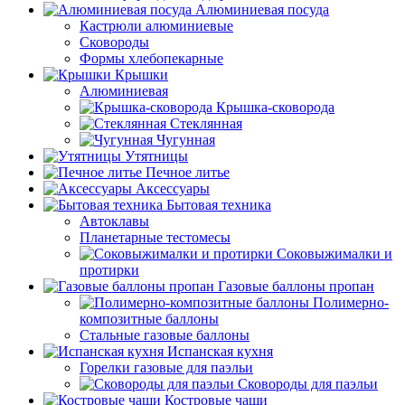
Алюминиевая посуда
Кастрюли алюминиевые
Сковороды
Формы хлебопекарные
Крышки
Алюминиевая
Крышка-сковорода
Стеклянная
Чугунная
Утятницы
Печное литье
Аксессуары
Бытовая техника
Автоклавы
Планетарные тестомесы
Соковыжималки и
протирки
Газовые баллоны пропан
Полимерно-
композитные баллоны
Стальные газовые баллоны
Испанская кухня
Горелки газовые для паэльи
Сковороды для паэльи
Костровые чаши