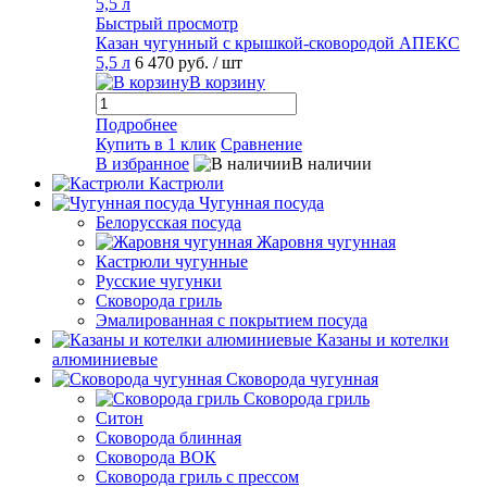
Быстрый просмотр
Казан чугунный с крышкой-сковородой АПЕКС
5,5 л
6 470 руб.
/ шт
В корзину
Подробнее
Купить в 1 клик
Сравнение
В избранное
В наличии
Кастрюли
Чугунная посуда
Белорусская посуда
Жаровня чугунная
Кастрюли чугунные
Русские чугунки
Сковорода гриль
Эмалированная с покрытием посуда
Казаны и котелки
алюминиевые
Сковорода чугунная
Сковорода гриль
Ситон
Сковорода блинная
Сковорода ВОК
Сковорода гриль с прессом