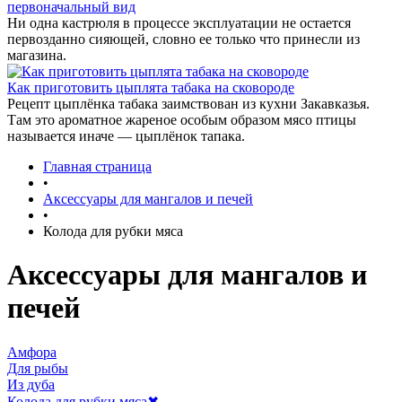
первоначальный вид
Ни одна кастрюля в процессе эксплуатации не остается
первозданно сияющей, словно ее только что принесли из
магазина.
Как приготовить цыплята табака на сковороде
Рецепт цыплёнка табака заимствован из кухни Закавказья.
Там это ароматное жареное особым образом мясо птицы
называется иначе — цыплёнок тапака.
Главная страница
•
Аксессуары для мангалов и печей
•
Колода для рубки мяса
Аксессуары для мангалов и
печей
Амфора
Для рыбы
Из дуба
Колода для рубки мяса
✖