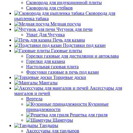
Сковорода для индукционной плиты
Сковорода для стейков
Сковорода для
цыпленка табака
Медная посуда
Чугунок для печи
Ухват Для Чугунка
Печь для казана
Подставки под казан
Газовые плиты
Горелки газовые для дистиляции и автоклава
Горелки для казана
Настольная газовая плита
Форсунки газовые в печь под казан
Торцевые доски
Мангалы
Аксессуары для
мангалов и печей
Вертела
Кухонные
принадлежности
Решетка для гриля
Шампуры
Тандыры
Аксессуары для тандыров