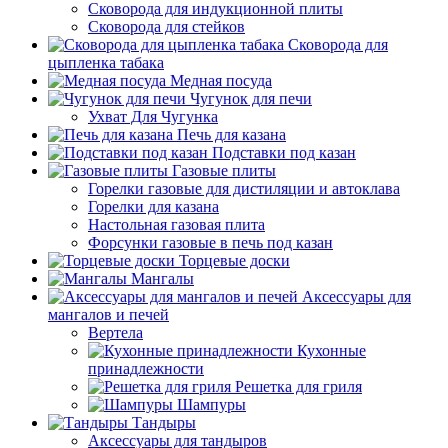
Сковорода для индукционной плиты
Сковорода для стейков
Сковорода для
цыпленка табака
Медная посуда
Чугунок для печи
Ухват Для Чугунка
Печь для казана
Подставки под казан
Газовые плиты
Горелки газовые для дистиляции и автоклава
Горелки для казана
Настольная газовая плита
Форсунки газовые в печь под казан
Торцевые доски
Мангалы
Аксессуары для
мангалов и печей
Вертела
Кухонные
принадлежности
Решетка для гриля
Шампуры
Тандыры
Аксессуары для тандыров