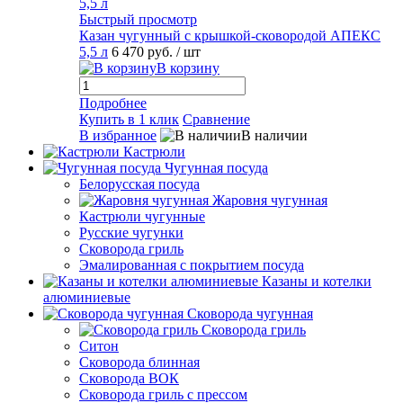
Быстрый просмотр
Казан чугунный с крышкой-сковородой АПЕКС
5,5 л
6 470 руб.
/ шт
В корзину
Подробнее
Купить в 1 клик
Сравнение
В избранное
В наличии
Кастрюли
Чугунная посуда
Белорусская посуда
Жаровня чугунная
Кастрюли чугунные
Русские чугунки
Сковорода гриль
Эмалированная с покрытием посуда
Казаны и котелки
алюминиевые
Сковорода чугунная
Сковорода гриль
Ситон
Сковорода блинная
Сковорода ВОК
Сковорода гриль с прессом