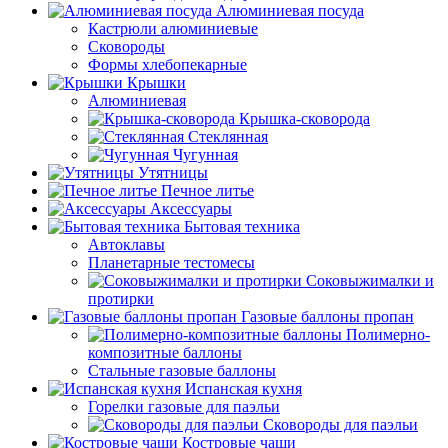
Алюминиевая посуда
Кастрюли алюминиевые
Сковороды
Формы хлебопекарные
Крышки
Алюминиевая
Крышка-сковорода
Стеклянная
Чугунная
Утятницы
Печное литье
Аксессуары
Бытовая техника
Автоклавы
Планетарные тестомесы
Соковыжималки и
протирки
Газовые баллоны пропан
Полимерно-
композитные баллоны
Стальные газовые баллоны
Испанская кухня
Горелки газовые для паэльи
Сковороды для паэльи
Костровые чаши