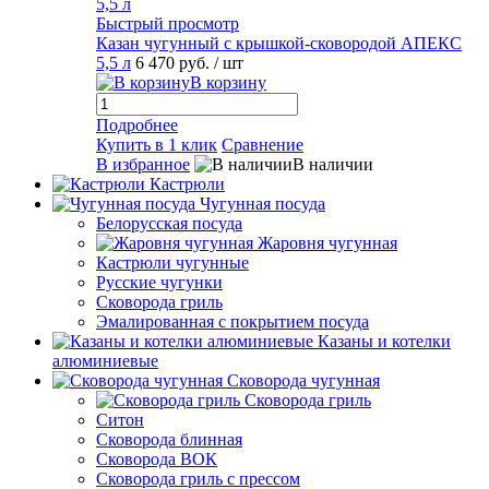
Быстрый просмотр
Казан чугунный с крышкой-сковородой АПЕКС
5,5 л
6 470 руб.
/ шт
В корзину
Подробнее
Купить в 1 клик
Сравнение
В избранное
В наличии
Кастрюли
Чугунная посуда
Белорусская посуда
Жаровня чугунная
Кастрюли чугунные
Русские чугунки
Сковорода гриль
Эмалированная с покрытием посуда
Казаны и котелки
алюминиевые
Сковорода чугунная
Сковорода гриль
Ситон
Сковорода блинная
Сковорода ВОК
Сковорода гриль с прессом