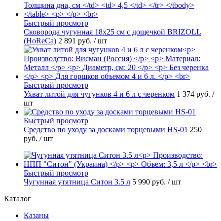
Быстрый просмотр
Сковорода чугунная 18х25 см с дощечкой BRIZOLL
(HoReCa)
2 891 руб.
/ шт
Быстрый просмотр
Ухват литой для чугунков 4 и 6 л с черенком
1 374 руб.
/
шт
Быстрый просмотр
Средство по уходу за досками торцевыми HS-01
250
руб.
/ шт
Быстрый просмотр
Чугунная утятница Ситон 3.5 л
5 990 руб.
/ шт
Каталог
Казаны