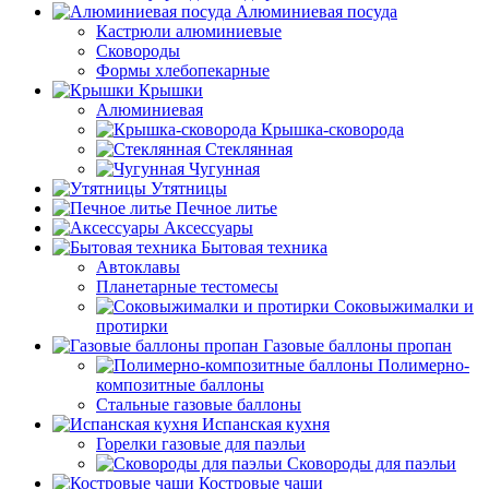
Алюминиевая посуда
Кастрюли алюминиевые
Сковороды
Формы хлебопекарные
Крышки
Алюминиевая
Крышка-сковорода
Стеклянная
Чугунная
Утятницы
Печное литье
Аксессуары
Бытовая техника
Автоклавы
Планетарные тестомесы
Соковыжималки и
протирки
Газовые баллоны пропан
Полимерно-
композитные баллоны
Стальные газовые баллоны
Испанская кухня
Горелки газовые для паэльи
Сковороды для паэльи
Костровые чаши