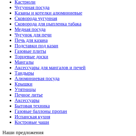
Кастрюли
Чугунная посуда
Казаны и котелки алюминиевые
Сковорода чугунная
Сковорода для цыпленка табака
Медная посуда
Чугунок для печи
Печь для казана
Подставки под казан
Газовые плиты
Торцевые доски
Мангалы
Аксессуары для мангалов и печей
Тандыры
Алюминиевая посуда
Крышки
Утятницы
Печное литье
Аксессуары
Бытовая техника
Газовые баллоны пропан
Испанская кухня
Костровые чаши
Наши предложения