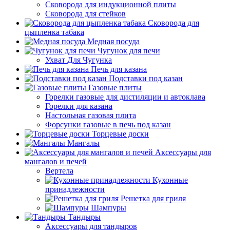
Сковорода для индукционной плиты
Сковорода для стейков
Сковорода для
цыпленка табака
Медная посуда
Чугунок для печи
Ухват Для Чугунка
Печь для казана
Подставки под казан
Газовые плиты
Горелки газовые для дистиляции и автоклава
Горелки для казана
Настольная газовая плита
Форсунки газовые в печь под казан
Торцевые доски
Мангалы
Аксессуары для
мангалов и печей
Вертела
Кухонные
принадлежности
Решетка для гриля
Шампуры
Тандыры
Аксессуары для тандыров