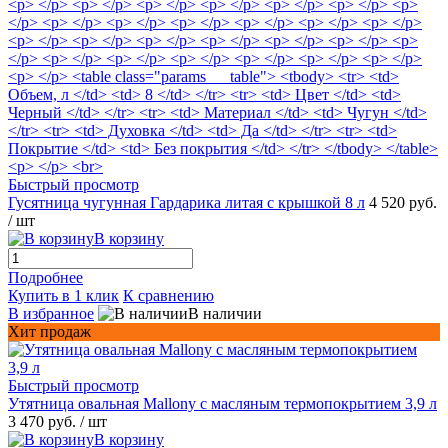
Быстрый просмотр
Гусятница чугунная Гардарика литая с крышкой 8 л
4 520 руб.
/ шт
В корзину
Подробнее
Купить в 1 клик
К сравнению
В избранное
В наличии
Хит продаж
Быстрый просмотр
Утятница овальная Mallony с масляным термопокрытием 3,9 л
3 470 руб.
/ шт
В корзину