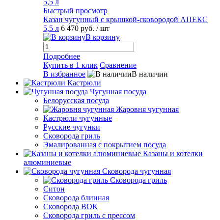
Быстрый просмотр
Казан чугунный с крышкой-сковородой АПЕКС
5,5 л
6 470 руб.
/ шт
В корзину
Подробнее
Купить в 1 клик
Сравнение
В избранное
В наличии
Кастрюли
Чугунная посуда
Белорусская посуда
Жаровня чугунная
Кастрюли чугунные
Русские чугунки
Сковорода гриль
Эмалированная с покрытием посуда
Казаны и котелки
алюминиевые
Сковорода чугунная
Сковорода гриль
Ситон
Сковорода блинная
Сковорода ВОК
Сковорода гриль с прессом