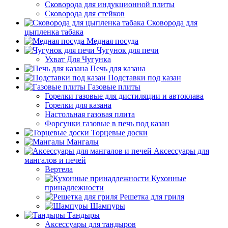
Сковорода для индукционной плиты
Сковорода для стейков
Сковорода для
цыпленка табака
Медная посуда
Чугунок для печи
Ухват Для Чугунка
Печь для казана
Подставки под казан
Газовые плиты
Горелки газовые для дистиляции и автоклава
Горелки для казана
Настольная газовая плита
Форсунки газовые в печь под казан
Торцевые доски
Мангалы
Аксессуары для
мангалов и печей
Вертела
Кухонные
принадлежности
Решетка для гриля
Шампуры
Тандыры
Аксессуары для тандыров