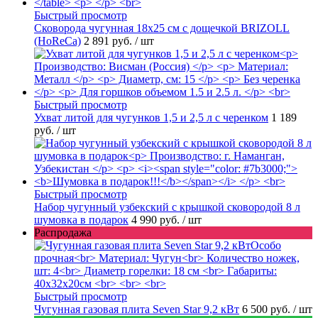
Быстрый просмотр
Сковорода чугунная 18х25 см с дощечкой BRIZOLL
(HoReCa)
2 891 руб.
/ шт
Быстрый просмотр
Ухват литой для чугунков 1,5 и 2,5 л с черенком
1 189
руб.
/ шт
Быстрый просмотр
Набор чугунный узбекский с крышкой сковородой 8 л
шумовка в подарок
4 990 руб.
/ шт
Распродажа
Быстрый просмотр
Чугунная газовая плита Seven Star 9,2 кВт
6 500 руб.
/ шт