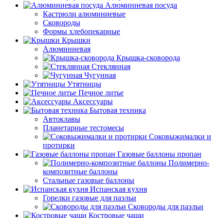
Алюминиевая посуда
Кастрюли алюминиевые
Сковороды
Формы хлебопекарные
Крышки
Алюминиевая
Крышка-сковорода
Стеклянная
Чугунная
Утятницы
Печное литье
Аксессуары
Бытовая техника
Автоклавы
Планетарные тестомесы
Соковыжималки и
протирки
Газовые баллоны пропан
Полимерно-
композитные баллоны
Стальные газовые баллоны
Испанская кухня
Горелки газовые для паэльи
Сковороды для паэльи
Костровые чаши