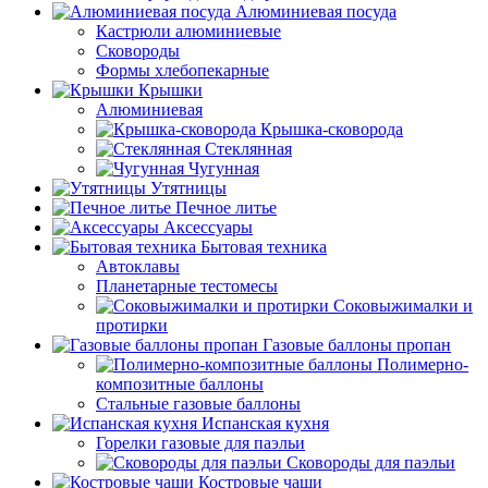
Алюминиевая посуда
Кастрюли алюминиевые
Сковороды
Формы хлебопекарные
Крышки
Алюминиевая
Крышка-сковорода
Стеклянная
Чугунная
Утятницы
Печное литье
Аксессуары
Бытовая техника
Автоклавы
Планетарные тестомесы
Соковыжималки и
протирки
Газовые баллоны пропан
Полимерно-
композитные баллоны
Стальные газовые баллоны
Испанская кухня
Горелки газовые для паэльи
Сковороды для паэльи
Костровые чаши