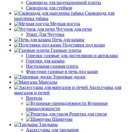
Сковорода для индукционной плиты
Сковорода для стейков
Сковорода для
цыпленка табака
Медная посуда
Чугунок для печи
Ухват Для Чугунка
Печь для казана
Подставки под казан
Газовые плиты
Горелки газовые для дистиляции и автоклава
Горелки для казана
Настольная газовая плита
Форсунки газовые в печь под казан
Торцевые доски
Мангалы
Аксессуары для
мангалов и печей
Вертела
Кухонные
принадлежности
Решетка для гриля
Шампуры
Тандыры
Аксессуары для тандыров