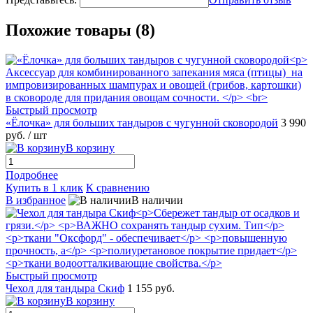
Похожие товары (8)
Быстрый просмотр
«Ёлочка» для больших тандыров с чугунной сковородой
3 990
руб.
/ шт
В корзину
Подробнее
Купить в 1 клик
К сравнению
В избранное
В наличии
Быстрый просмотр
Чехол для тандыра Скиф
1 155 руб.
В корзину