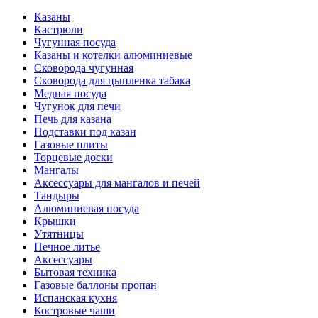
Казаны
Кастрюли
Чугунная посуда
Казаны и котелки алюминиевые
Сковорода чугунная
Сковорода для цыпленка табака
Медная посуда
Чугунок для печи
Печь для казана
Подставки под казан
Газовые плиты
Торцевые доски
Мангалы
Аксессуары для мангалов и печей
Тандыры
Алюминиевая посуда
Крышки
Утятницы
Печное литье
Аксессуары
Бытовая техника
Газовые баллоны пропан
Испанская кухня
Костровые чаши