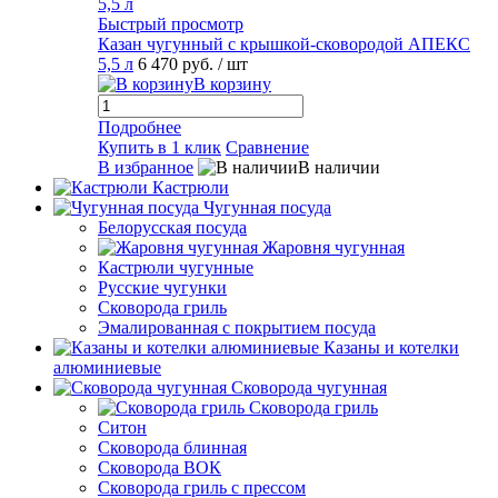
Быстрый просмотр
Казан чугунный с крышкой-сковородой АПЕКС
5,5 л
6 470 руб.
/ шт
В корзину
Подробнее
Купить в 1 клик
Сравнение
В избранное
В наличии
Кастрюли
Чугунная посуда
Белорусская посуда
Жаровня чугунная
Кастрюли чугунные
Русские чугунки
Сковорода гриль
Эмалированная с покрытием посуда
Казаны и котелки
алюминиевые
Сковорода чугунная
Сковорода гриль
Ситон
Сковорода блинная
Сковорода ВОК
Сковорода гриль с прессом