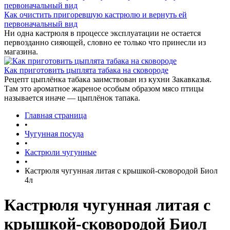
Как очистить пригоревшую кастрюлю и вернуть ей
первоначальный вид
Ни одна кастрюля в процессе эксплуатации не остается
первозданно сияющей, словно ее только что принесли из
магазина.
Как приготовить цыплята табака на сковороде
Рецепт цыплёнка табака заимствован из кухни Закавказья.
Там это ароматное жареное особым образом мясо птицы
называется иначе — цыплёнок тапака.
Главная страница
•
Чугунная посуда
•
Кастрюли чугунные
•
Кастрюля чугунная литая с крышкой-сковородой Биол
4л
Кастрюля чугунная литая с
крышкой-сковородой Биол