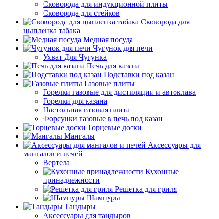
Сковорода для индукционной плиты
Сковорода для стейков
Сковорода для
цыпленка табака
Медная посуда
Чугунок для печи
Ухват Для Чугунка
Печь для казана
Подставки под казан
Газовые плиты
Горелки газовые для дистиляции и автоклава
Горелки для казана
Настольная газовая плита
Форсунки газовые в печь под казан
Торцевые доски
Мангалы
Аксессуары для
мангалов и печей
Вертела
Кухонные
принадлежности
Решетка для гриля
Шампуры
Тандыры
Аксессуары для тандыров