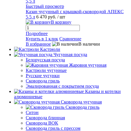
Быстрый просмотр
Казан чугунный с крышкой-сковородой АПЕКС
5,5 л
6 470 руб.
/ шт
В корзину
Подробнее
Купить в 1 клик
Сравнение
В избранное
В наличии
Кастрюли
Чугунная посуда
Белорусская посуда
Жаровня чугунная
Кастрюли чугунные
Русские чугунки
Сковорода гриль
Эмалированная с покрытием посуда
Казаны и котелки
алюминиевые
Сковорода чугунная
Сковорода гриль
Ситон
Сковорода блинная
Сковорода ВОК
Сковорода гриль с прессом