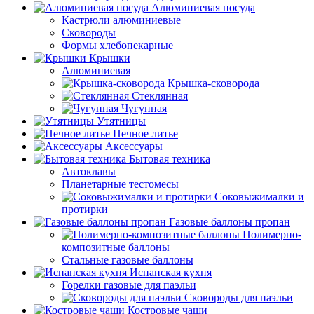
Алюминиевая посуда
Кастрюли алюминиевые
Сковороды
Формы хлебопекарные
Крышки
Алюминиевая
Крышка-сковорода
Стеклянная
Чугунная
Утятницы
Печное литье
Аксессуары
Бытовая техника
Автоклавы
Планетарные тестомесы
Соковыжималки и
протирки
Газовые баллоны пропан
Полимерно-
композитные баллоны
Стальные газовые баллоны
Испанская кухня
Горелки газовые для паэльи
Сковороды для паэльи
Костровые чаши