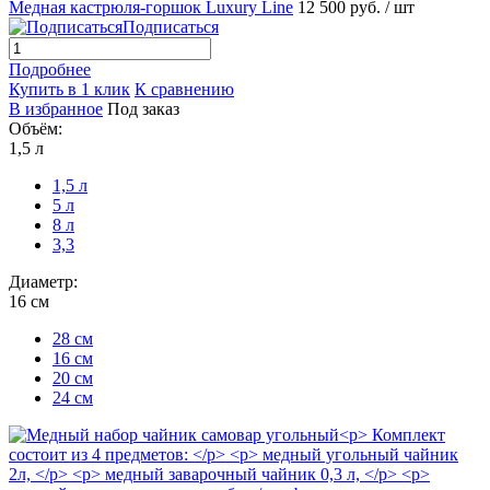
Медная кастрюля-горшок Luxury Line
12 500 руб.
/ шт
Подписаться
Подробнее
Купить в 1 клик
К сравнению
В избранное
Под заказ
Объём:
1,5 л
1,5 л
5 л
8 л
3,3
Диаметр:
16 см
28 см
16 см
20 см
24 см