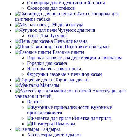
Сковорода для индукционной плиты
Сковорода для стейков
Сковорода для
цыпленка табака
Медная посуда
Чугунок для печи
Ухват Для Чугунка
Печь для казана
Подставки под казан
Газовые плиты
Горелки газовые для дистиляции и автоклава
Горелки для казана
Настольная газовая плита
Форсунки газовые в печь под казан
Торцевые доски
Мангалы
Аксессуары для
мангалов и печей
Вертела
Кухонные
принадлежности
Решетка для гриля
Шампуры
Тандыры
Аксессуары для тандыров