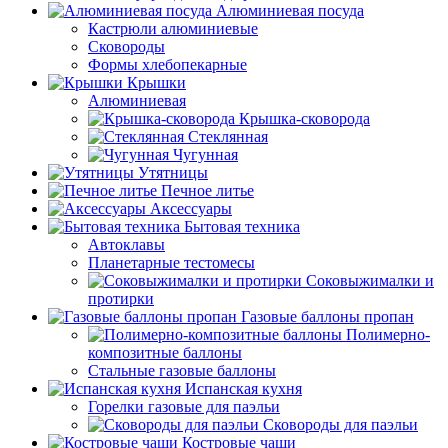
Алюминиевая посуда
Кастрюли алюминиевые
Сковороды
Формы хлебопекарные
Крышки
Алюминиевая
Крышка-сковорода
Стеклянная
Чугунная
Утятницы
Печное литье
Аксессуары
Бытовая техника
Автоклавы
Планетарные тестомесы
Соковыжималки и
протирки
Газовые баллоны пропан
Полимерно-
композитные баллоны
Стальные газовые баллоны
Испанская кухня
Горелки газовые для паэльи
Сковороды для паэльи
Костровые чаши