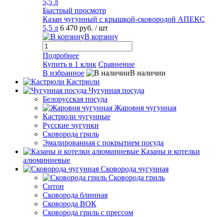
Быстрый просмотр
Казан чугунный с крышкой-сковородой АПЕКС
5,5 л
6 470 руб.
/ шт
В корзину
Подробнее
Купить в 1 клик
Сравнение
В избранное
В наличии
Кастрюли
Чугунная посуда
Белорусская посуда
Жаровня чугунная
Кастрюли чугунные
Русские чугунки
Сковорода гриль
Эмалированная с покрытием посуда
Казаны и котелки
алюминиевые
Сковорода чугунная
Сковорода гриль
Ситон
Сковорода блинная
Сковорода ВОК
Сковорода гриль с прессом