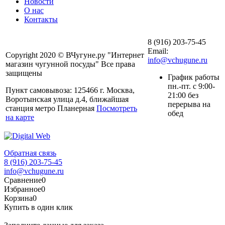
Новости
О нас
Контакты
8 (916) 203-75-45
Email:
Copyright 2020 © ВЧугуне.ру "Интернет
info@vchugune.ru
магазин чугунной посуды" Все права
защищены
График работы
пн.-пт. с 9:00-
Пункт самовывоза: 125466 г. Москва,
21:00 без
Воротынская улица д.4, ближайшая
перерыва на
станция метро Планерная
Посмотреть
обед
на карте
Обратная связь
8 (916) 203-75-45
info@vchugune.ru
Сравнение
0
Избранное
0
Корзина
0
Купить в один клик