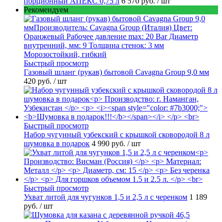
порционный АПЕКС 0,75 л
6 570 руб.
/ шт
Рекомендуем
Быстрый просмотр
Газовый шланг (рукав) бытовой Cavagna Group 9,0 мм
420 руб.
/ шт
Быстрый просмотр
Набор чугунный узбекский с крышкой сковородой 8 л
шумовка в подарок
4 990 руб.
/ шт
Быстрый просмотр
Ухват литой для чугунков 1,5 и 2,5 л с черенком
1 189
руб.
/ шт