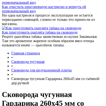
Как очистить пригоревшую кастрюлю и вернуть ей
первоначальный вид
Ни одна кастрюля в процессе эксплуатации не остается
первозданно сияющей, словно ее только что принесли из
магазина.
Как приготовить цыплята табака на сковороде
Рецепт цыплёнка табака заимствован из кухни Закавказья.
Там это ароматное жареное особым образом мясо птицы
называется иначе — цыплёнок тапака.
Главная страница
•
Сковорода чугунная
•
Сковорода для индукционной плиты
•
Сковорода чугунная Гардарика 260х45 мм со съёмной
дер.ручкой
Сковорода чугунная
Гардарика 260х45 мм со