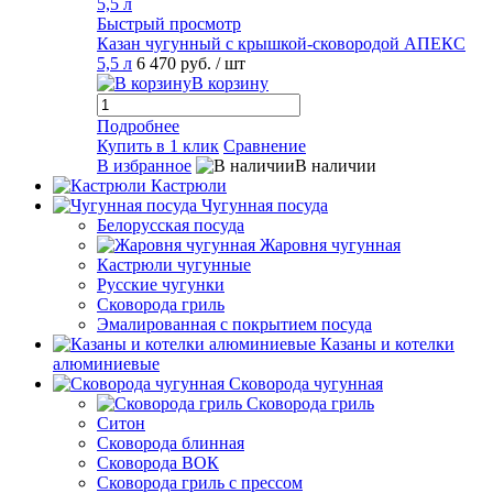
Быстрый просмотр
Казан чугунный с крышкой-сковородой АПЕКС
5,5 л
6 470 руб.
/ шт
В корзину
Подробнее
Купить в 1 клик
Сравнение
В избранное
В наличии
Кастрюли
Чугунная посуда
Белорусская посуда
Жаровня чугунная
Кастрюли чугунные
Русские чугунки
Сковорода гриль
Эмалированная с покрытием посуда
Казаны и котелки
алюминиевые
Сковорода чугунная
Сковорода гриль
Ситон
Сковорода блинная
Сковорода ВОК
Сковорода гриль с прессом