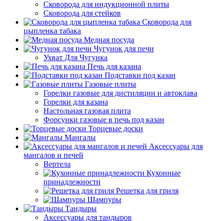
Сковорода для индукционной плиты
Сковорода для стейков
Сковорода для
цыпленка табака
Медная посуда
Чугунок для печи
Ухват Для Чугунка
Печь для казана
Подставки под казан
Газовые плиты
Горелки газовые для дистиляции и автоклава
Горелки для казана
Настольная газовая плита
Форсунки газовые в печь под казан
Торцевые доски
Мангалы
Аксессуары для
мангалов и печей
Вертела
Кухонные
принадлежности
Решетка для гриля
Шампуры
Тандыры
Аксессуары для тандыров