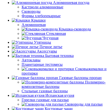
Алюминиевая посуда
Кастрюли алюминиевые
Сковороды
Формы хлебопекарные
Крышки
Алюминиевая
Крышка-сковорода
Стеклянная
Чугунная
Утятницы
Печное литье
Аксессуары
Бытовая техника
Автоклавы
Планетарные тестомесы
Соковыжималки и
протирки
Газовые баллоны пропан
Полимерно-
композитные баллоны
Стальные газовые баллоны
Испанская кухня
Горелки газовые для паэльи
Сковороды для паэльи
Костровые чаши