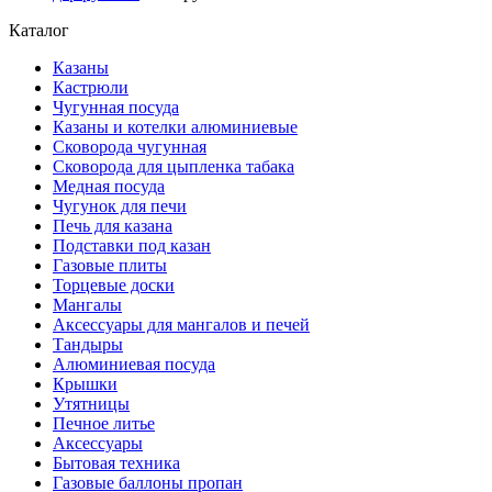
Каталог
Казаны
Кастрюли
Чугунная посуда
Казаны и котелки алюминиевые
Сковорода чугунная
Сковорода для цыпленка табака
Медная посуда
Чугунок для печи
Печь для казана
Подставки под казан
Газовые плиты
Торцевые доски
Мангалы
Аксессуары для мангалов и печей
Тандыры
Алюминиевая посуда
Крышки
Утятницы
Печное литье
Аксессуары
Бытовая техника
Газовые баллоны пропан