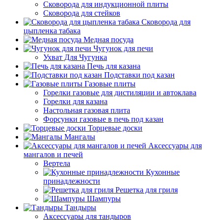
Сковорода для индукционной плиты
Сковорода для стейков
Сковорода для
цыпленка табака
Медная посуда
Чугунок для печи
Ухват Для Чугунка
Печь для казана
Подставки под казан
Газовые плиты
Горелки газовые для дистиляции и автоклава
Горелки для казана
Настольная газовая плита
Форсунки газовые в печь под казан
Торцевые доски
Мангалы
Аксессуары для
мангалов и печей
Вертела
Кухонные
принадлежности
Решетка для гриля
Шампуры
Тандыры
Аксессуары для тандыров