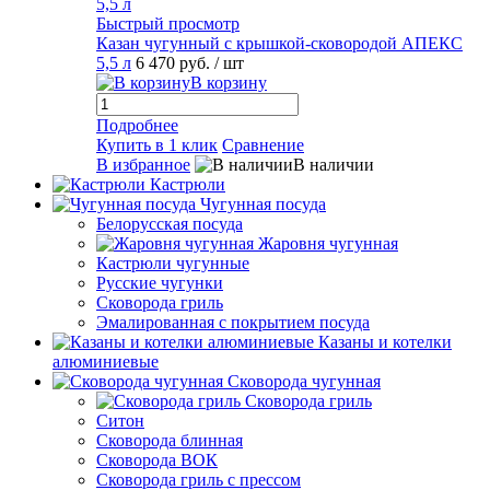
Быстрый просмотр
Казан чугунный с крышкой-сковородой АПЕКС
5,5 л
6 470 руб.
/ шт
В корзину
Подробнее
Купить в 1 клик
Сравнение
В избранное
В наличии
Кастрюли
Чугунная посуда
Белорусская посуда
Жаровня чугунная
Кастрюли чугунные
Русские чугунки
Сковорода гриль
Эмалированная с покрытием посуда
Казаны и котелки
алюминиевые
Сковорода чугунная
Сковорода гриль
Ситон
Сковорода блинная
Сковорода ВОК
Сковорода гриль с прессом