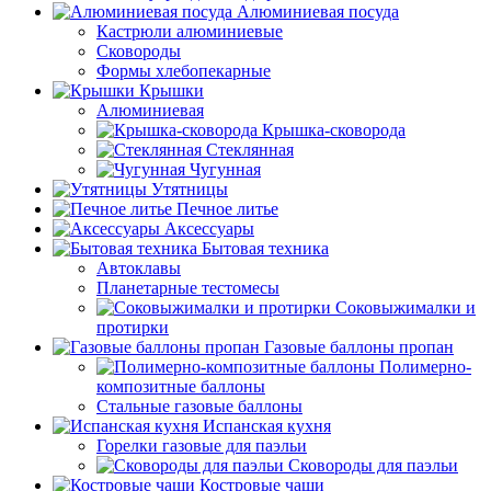
Алюминиевая посуда
Кастрюли алюминиевые
Сковороды
Формы хлебопекарные
Крышки
Алюминиевая
Крышка-сковорода
Стеклянная
Чугунная
Утятницы
Печное литье
Аксессуары
Бытовая техника
Автоклавы
Планетарные тестомесы
Соковыжималки и
протирки
Газовые баллоны пропан
Полимерно-
композитные баллоны
Стальные газовые баллоны
Испанская кухня
Горелки газовые для паэльи
Сковороды для паэльи
Костровые чаши