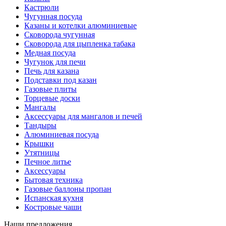
Кастрюли
Чугунная посуда
Казаны и котелки алюминиевые
Сковорода чугунная
Сковорода для цыпленка табака
Медная посуда
Чугунок для печи
Печь для казана
Подставки под казан
Газовые плиты
Торцевые доски
Мангалы
Аксессуары для мангалов и печей
Тандыры
Алюминиевая посуда
Крышки
Утятницы
Печное литье
Аксессуары
Бытовая техника
Газовые баллоны пропан
Испанская кухня
Костровые чаши
Наши предложения