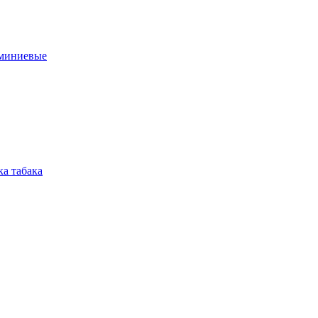
юминиевые
а табака