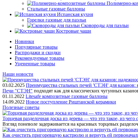
Полимерно-ко
Стальные газовые баллоны
Испанская кухня
Горелки газовые для паэльи
Сковороды для паэльи
Костровые чаши
Новинки
Популярные товары
Распродажи и скидки
Рекомендуемые товары
Уцененные товары
Наши новости
03.02.2025
Преимущества стальных печей 'СТЭН' для казанов: 
Печи "СТЭН"
подходят как для классических чугунных казано
01.11.2022
Litesafe композитные газовые баллоны
14.09.2022
Новое поступление Риштанской керамики
Полезные советы
Торцевая разделочная доска из дерева — что это такое, из чего
Взгляд поневоле задерживается на красивых торцевых разделоч
Как очистить пригоревшую кастрюлю и вернуть ей первонача