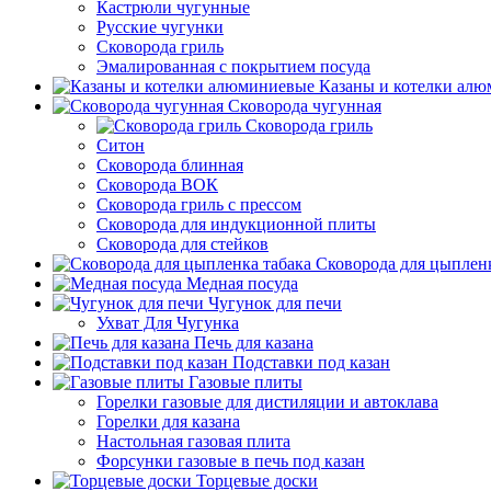
Кастрюли чугунные
Русские чугунки
Сковорода гриль
Эмалированная с покрытием посуда
Казаны и котелки ал
Сковорода чугунная
Сковорода гриль
Ситон
Сковорода блинная
Сковорода ВОК
Сковорода гриль с прессом
Сковорода для индукционной плиты
Сковорода для стейков
Сковорода для цыпленк
Медная посуда
Чугунок для печи
Ухват Для Чугунка
Печь для казана
Подставки под казан
Газовые плиты
Горелки газовые для дистиляции и автоклава
Горелки для казана
Настольная газовая плита
Форсунки газовые в печь под казан
Торцевые доски