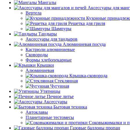
Мангалы
Аксессуары для манг
Вертела
Кухонные принадлеж
Решетка для гриля
Шампуры
Тандыры
Аксессуары для тандыров
Алюминиевая посуда
Кастрюли алюминиевые
Сковороды
Формы хлебопекарные
Крышки
Алюминиевая
Крышка-сковорода
Стеклянная
Чугунная
Утятницы
Печное литье
Аксессуары
Бытовая техника
Автоклавы
Планетарные тестомесы
Соковыжималки и п
Газовые баллоны пропан