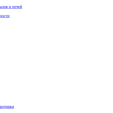
алов и печей
ности
ротирки